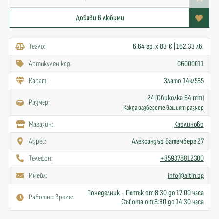
Добави в любими
Тегло:
6.64 гр. x 83 € | 162.33 лв.
Артикулен код:
06000011
Карат:
Злато 14к/585
24 (Обиколка 64 mm)
Размер:
Как да разберете вашият размер
Mагазин:
Каолиново
Адрес:
Александър Батемберг 27
Телефон:
+359878812300
Имейл:
info@altin.bg
Понеделник - Петък от 8:30 до 17:00 часа
Работно време:
Събота от 8:30 до 14:30 часа