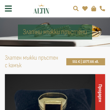
Златни мъжки пръстени
Златен мъжки пръстен
551 € | 1077.66 лв.
с камък
Продаден