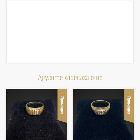
Другите харесаха още
Промоция
Промоция