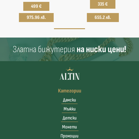
335 €
499 €
975.96 лв.
655.2 лв.
Златна бижутерия
на ниски цени!
Категории
Дамски
Мъжки
Детски
Монети
Промоции