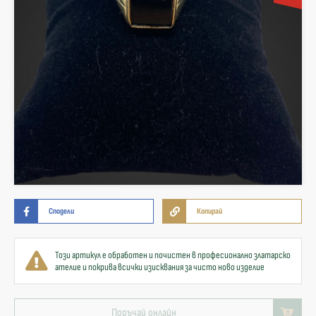
Сподели
Копирай
Този артикул е обработен и почистен в професионално златарско
ателие и покрива всички изисквания за чисто ново изделие
Поръчай онлайн