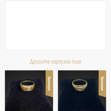
Другите харесаха още
Промоция
Промоция