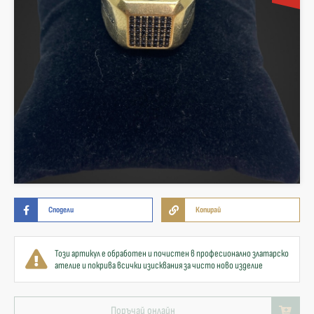
Сподели
Копирай
Този артикул е обработен и почистен в професионално златарско
ателие и покрива всички изисквания за чисто ново изделие
Поръчай онлайн