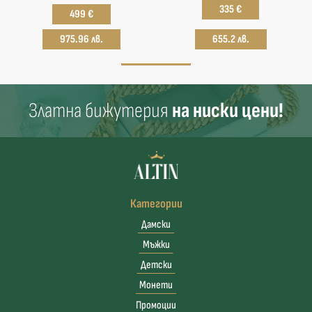
335 €
499 €
975.96 лв.
655.2 лв.
Златна бижутерия
на ниски цени!
Категории
Дамски
Мъжки
Детски
Монети
Промоции