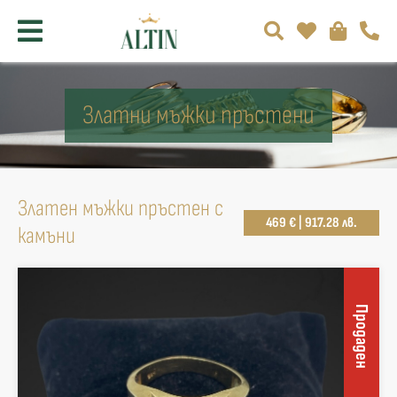
Златни мъжки пръстени
Златен мъжки пръстен с
469 € | 917.28 лв.
камъни
Продаден