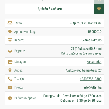
Добави в любими
Тегло:
5.65 гр. x 83 € | 162.33 лв.
Артикулен код:
06000010
Карат:
Злато 14к/585
21 (Обиколка 60.8 mm)
Размер:
Как да разберете вашият размер
Mагазин:
Каолиново
Адрес:
Александър Батемберг 27
Телефон:
+359878812300
Имейл:
info@altin.bg
Понеделник - Петък от 8:30 до 17:00 часа
Работно време:
Събота от 8:30 до 14:30 часа