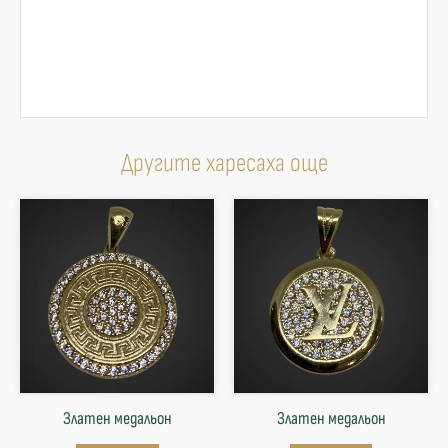
Другите харесаха още
Златен медальон
Златен медальон