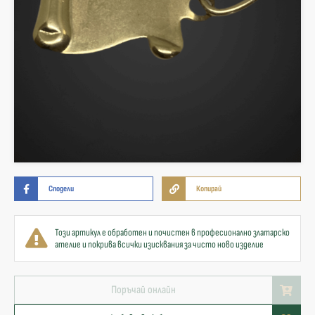
Сподели
Копирай
Този артикул е обработен и почистен в професионално златарско
ателие и покрива всички изисквания за чисто ново изделие
Поръчай онлайн