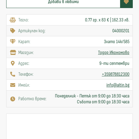
Добави в любими
Тегло:
0.77 гр. x 83 € | 162.33 лв.
Артикулен код:
04000201
Карат:
Злато 14к/585
Mагазин:
Тодор Икономово
Адрес:
9-ти септември
Телефон:
+359878812300
Имейл:
info@altin.bg
Понеделник - Петък от 9:00 до 18:30 часа
Работно време:
Събота от 9:00 до 18:30 часа