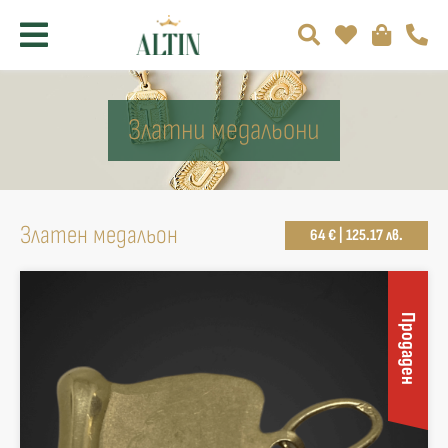
Златни медальони
Златен медальон
64 € | 125.17 лв.
Продаден