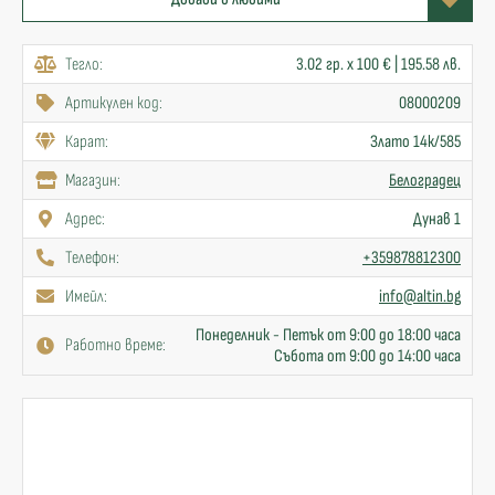
Тегло:
3.02 гр. x 100 € | 195.58 лв.
Артикулен код:
08000209
Карат:
Злато 14к/585
Mагазин:
Белоградец
Адрес:
Дунав 1
Телефон:
+359878812300
Имейл:
info@altin.bg
Понеделник - Петък от 9:00 до 18:00 часа
Работно време:
Събота от 9:00 до 14:00 часа