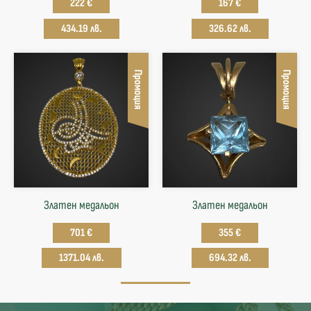
222 €
167 €
434.19 лв.
326.62 лв.
Промоция
Промоция
Златен медальон
Златен медальон
701 €
355 €
1371.04 лв.
694.32 лв.