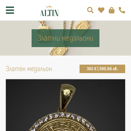
Златни медальони
Златен медальон
302 € | 590.66 лв.