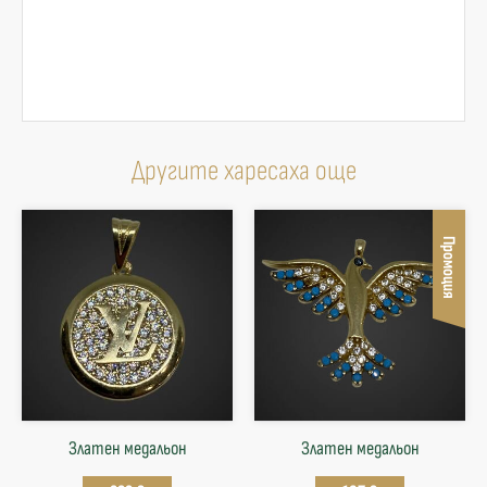
Другите харесаха още
Промоция
Златен медальон
Златен медальон