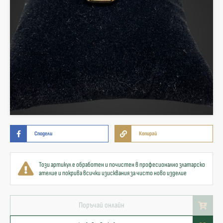
Сподели
Копирай
Този артикул е обработен и почистен в професионално златарско
ателие и покрива всички изисквания за чисто ново изделие
Поръчай онлайн