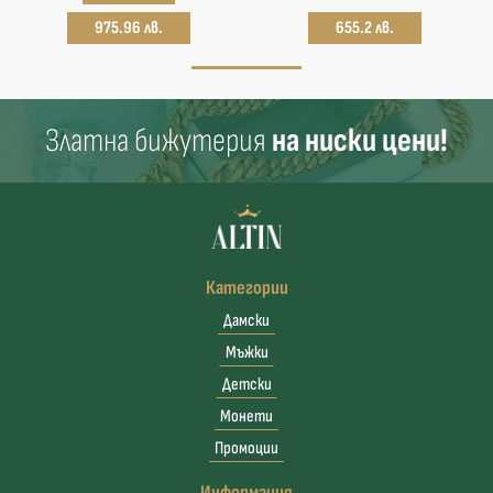
975.96 лв.
655.2 лв.
Златна бижутерия
на ниски цени!
Категории
Дамски
Мъжки
Детски
Монети
Промоции
Информация