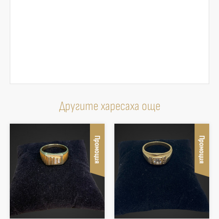
Другите харесаха още
Промоция
Промоция