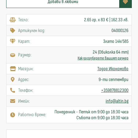
Добави в любими
Тегло:
2.65 гр. x 83 € | 162.33 лв.
Артикулен код:
04000126
Карат:
Злато 14к/585
24 (Обиколка 64 mm)
Размер:
Как да разберете вашият размер
Mагазин:
Тодор Икономово
Адрес:
9-ти септември
Телефон:
+359878812300
Имейл:
info@altin.bg
Понеделник - Петък от 9:00 до 18:30 часа
Работно време:
Събота от 9:00 до 18:30 часа