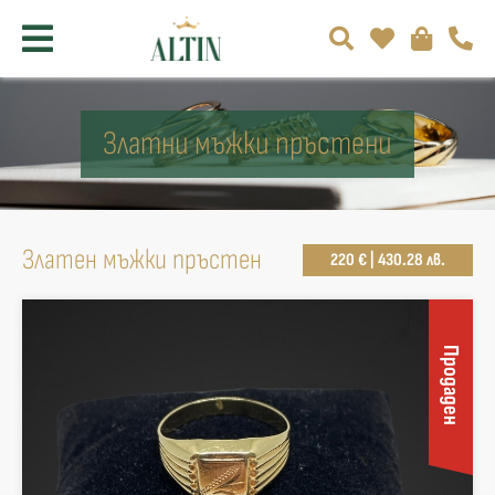
Златни мъжки пръстени
Златен мъжки пръстен
220 € | 430.28 лв.
Продаден