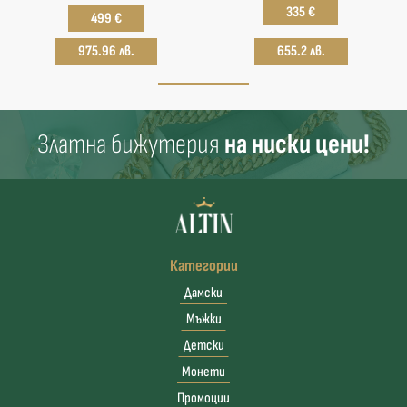
335 €
499 €
975.96 лв.
655.2 лв.
Златна бижутерия
на ниски цени!
Категории
Дамски
Мъжки
Детски
Монети
Промоции