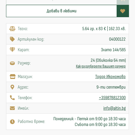
Добави в любими
Тегло:
5.64 гр. x 83 € | 162.33 лв.
Артикулен код:
04000122
Карат:
Злато 14к/585
24 (Обиколка 64 mm)
Размер:
Как да разберете вашият размер
Mагазин:
Тодор Икономово
Адрес:
9-ти септември
Телефон:
+359878812300
Имейл:
info@altin.bg
Понеделник - Петък от 9:00 до 18:30 часа
Работно време:
Събота от 9:00 до 18:30 часа