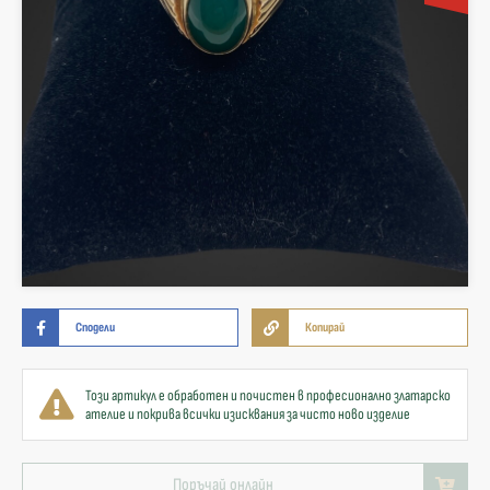
Сподели
Копирай
Този артикул е обработен и почистен в професионално златарско
ателие и покрива всички изисквания за чисто ново изделие
Поръчай онлайн