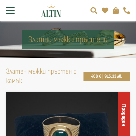
Златни мъжки пръстени
Златен мъжки пръстен с
468 € | 915.33 лв.
камък
Продаден