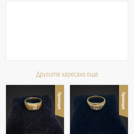
Другите харесаха още
Промоция
Промоция