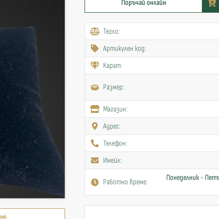
Поръчай онлайн
Тегло:
Артикулен код:
Карат:
Размер:
Mагазин:
Адрес:
Телефон:
Имейл:
Понеделник - Петъ
Работно време:
рай