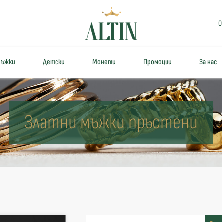
0
ъжки
Детски
Монети
Промоции
За нас
Златни мъжки пръстени