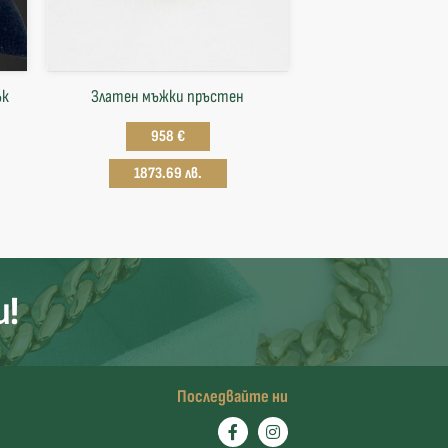
ък
Златен мъжки пръстен
958 €
1873.69 лв.
и!
Последвайте ни