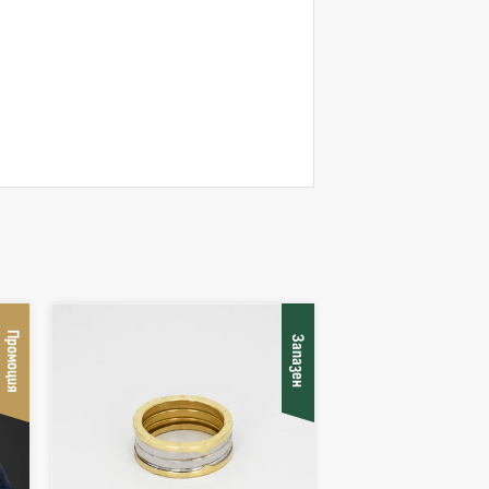
Промоция
Запазен