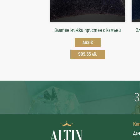
Златен мъжки пръстен с камъни
З
463 €
905.55 лв.
З
Ка
Дам