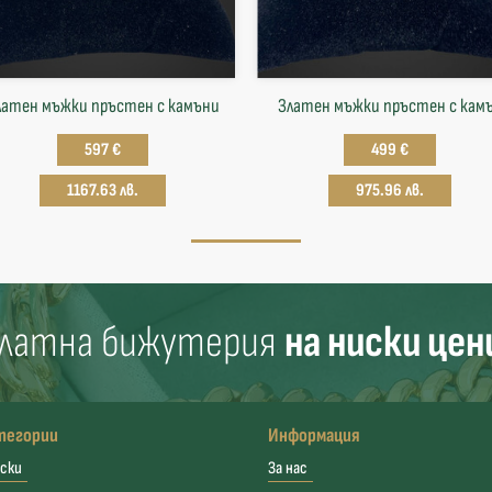
латен мъжки пръстен с камъни
Златен мъжки пръстен с кам
597 €
499 €
1167.63 лв.
975.96 лв.
латна бижутерия
на ниски цен
тегории
Информация
ски
За нас