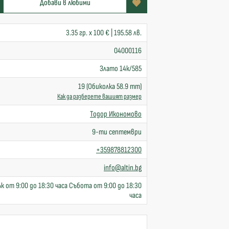
Добави в любими
3.35 гр. x 100 € | 195.58 лв.
04000116
Злато 14к/585
19 (Обиколка 58.9 mm)
Как да разберете вашият размер
Тодор Икономово
9-ти септември
+359878812300
info@altin.bg
к от 9:00 до 18:30 часа Събота от 9:00 до 18:30
часа