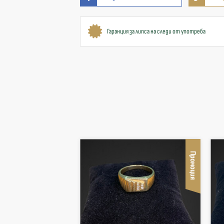
Гаранция за липса на следи от употреба
Промоция