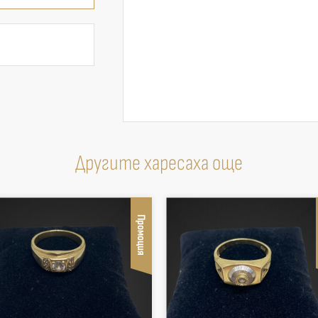
Другите харесаха още
Промоция