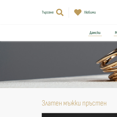
Търсене
Любими
Дамски
М
Златен мъжки пръстен