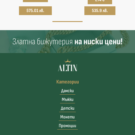
575.01 лв.
535.9 лв.
Златна бижутерия
на ниски цени!
Категории
Дамски
Мъжки
Детски
Монети
Промоции