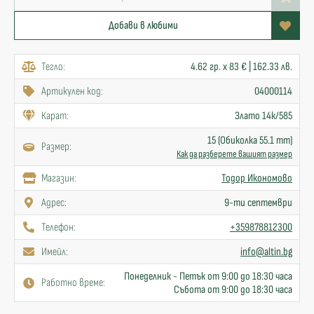
Добави в любими
Тегло:
4.62 гр. x 83 € | 162.33 лв.
Артикулен код:
04000114
Карат:
Злато 14к/585
15 (Обиколка 55.1 mm)
Размер:
Как да разберете вашият размер
Mагазин:
Тодор Икономово
Адрес:
9-ти септември
Телефон:
+359878812300
Имейл:
info@altin.bg
Понеделник - Петък от 9:00 до 18:30 часа
Работно време:
Събота от 9:00 до 18:30 часа