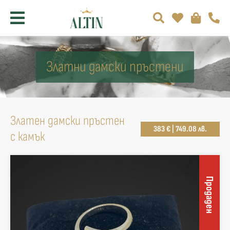
Златни дамски пръстени
Златен дамски пръстен
383 € | 749.08 лв.
с камък
Продаден