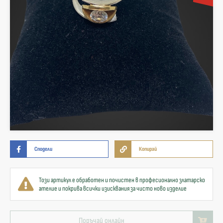
Сподели
Копирай
Този артикул е обработен и почистен в професионално златарско
ателие и покрива всички изисквания за чисто ново изделие
Поръчай онлайн