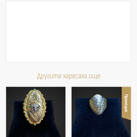
Другите харесаха още
Промоция