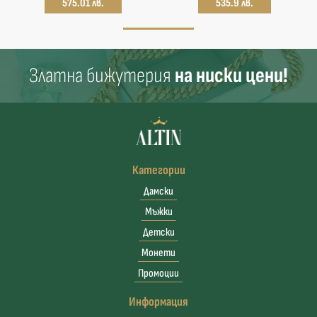
575.01 лв.
535.9 лв.
Златна бижутерия
на ниски цени!
Категории
Дамски
Мъжки
Детски
Монети
Промоции
Информация