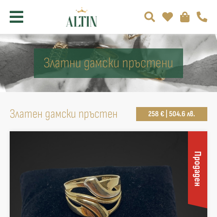
Златни дамски пръстени
Златен дамски пръстен
258 € | 504.6 лв.
Продаден