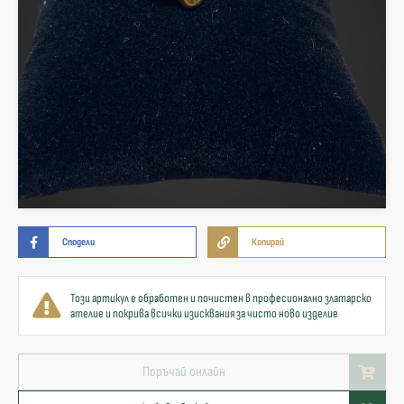
Сподели
Копирай
Този артикул е обработен и почистен в професионално златарско
ателие и покрива всички изисквания за чисто ново изделие
Поръчай онлайн