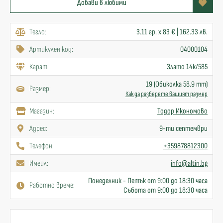
Добави в любими
Тегло:
3.11 гр. x 83 € | 162.33 лв.
Артикулен код:
04000104
Карат:
Злато 14к/585
19 (Обиколка 58.9 mm)
Размер:
Как да разберете вашият размер
Mагазин:
Тодор Икономово
Адрес:
9-ти септември
Телефон:
+359878812300
Имейл:
info@altin.bg
Понеделник - Петък от 9:00 до 18:30 часа
Работно време:
Събота от 9:00 до 18:30 часа