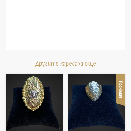
Другите харесаха още
Промоция