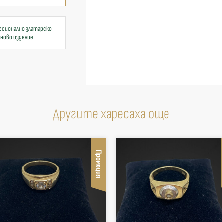
есионално златарско
 ново изделие
Другите харесаха още
Промоция