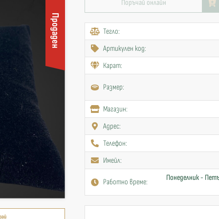
Поръчай онлайн
Продаден
Тегло:
Артикулен код:
Карат:
Размер:
Mагазин:
Адрес:
Телефон:
Имейл:
Понеделник - Петъ
Работно време:
рай