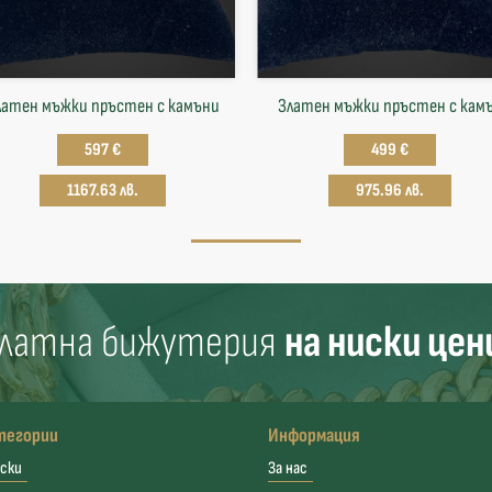
латен мъжки пръстен с камъни
Златен мъжки пръстен с кам
597 €
499 €
1167.63 лв.
975.96 лв.
латна бижутерия
на ниски цен
тегории
Информация
ски
За нас