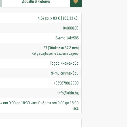
Добави в любими
4.54 гр. x 83 € | 162.33 лв.
04000103
Злато 14к/585
27 (Обиколка 67.2 mm)
Как да разберете вашият размер
Тодор Икономово
9-ти септември
+359878812300
info@altin.bg
к от 9:00 до 18:30 часа Събота от 9:00 до 18:30
часа