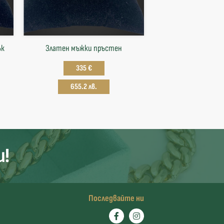
ък
Златен мъжки пръстен
335 €
655.2 лв.
и!
Последвайте ни