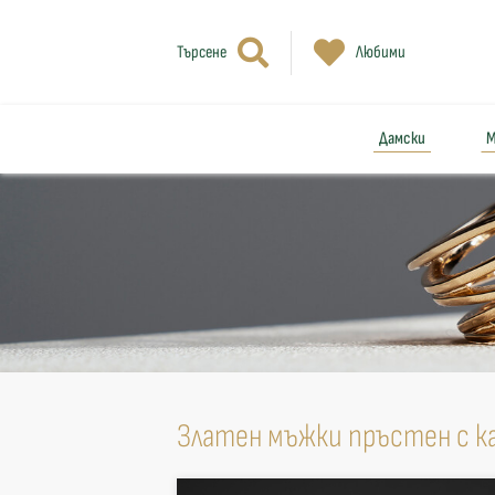
Търсене
Любими
Дамски
М
Златен мъжки пръстен с к