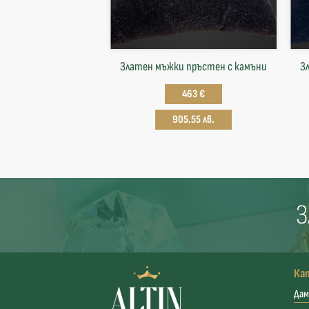
Златен мъжки пръстен с камъни
З
463 €
905.55 лв.
З
Ка
Дам