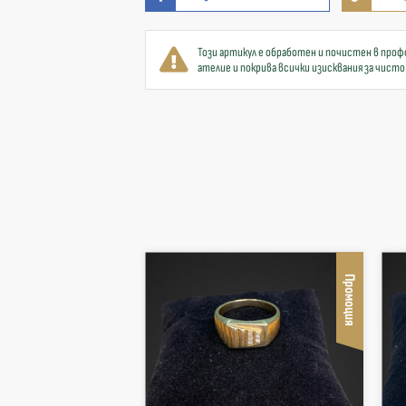
Този артикул е обработен и почистен в проф
ателие и покрива всички изисквания за чисто
Промоция