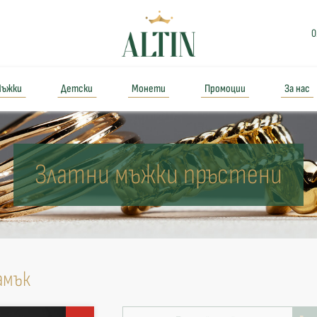
0
ъжки
Детски
Монети
Промоции
За нас
Златни мъжки пръстени
амък