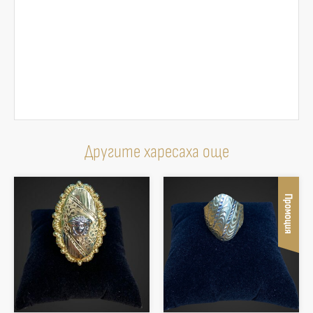
Другите харесаха още
Промоция