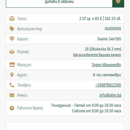
Добави в любими
Тегло:
2.57 гр. x 83 € | 162.33 лв.
Артикулен код:
04000099
Карат:
Злато 14к/585
16 (Обиколка 56.3 mm)
Размер:
Как да разберете вашият размер
Mагазин:
Тодор Икономово
Адрес:
9-ти септември
Телефон:
+359878812300
Имейл:
info@altin.bg
Понеделник - Петък от 9:00 до 18:30 часа
Работно време:
Събота от 9:00 до 18:30 часа