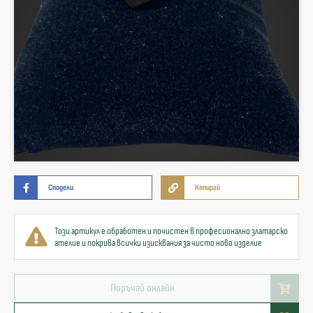
Сподели
Копирай
Този артикул е обработен и почистен в професионално златарско
ателие и покрива всички изисквания за чисто ново изделие
Поръчай онлайн