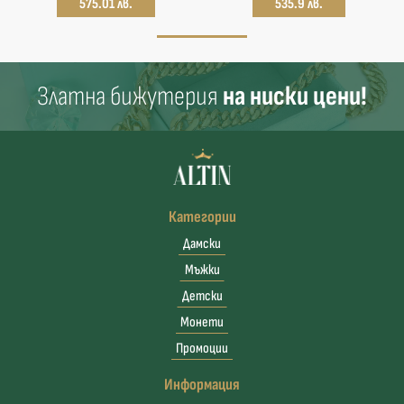
575.01 лв.
535.9 лв.
Златна бижутерия
на ниски цени!
Категории
Дамски
Мъжки
Детски
Монети
Промоции
Информация