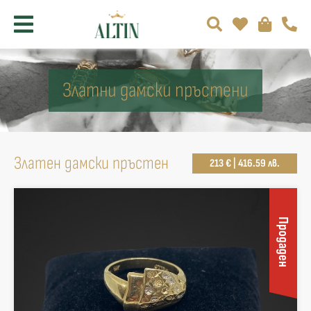
Златни дамски пръстени
Златен дамски пръстен
213 € | 416.59 лв.
Продаден