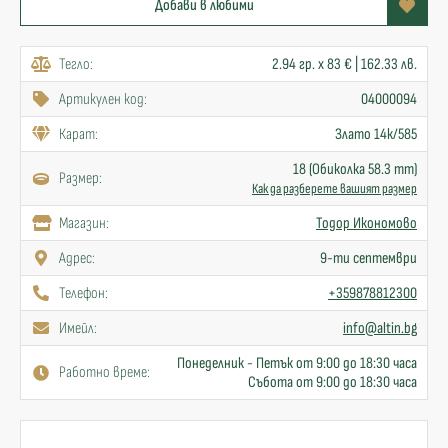
Добави в любими
Тегло:
2.94 гр. x 83 € | 162.33 лв.
Артикулен код:
04000094
Карат:
Злато 14к/585
18 (Обиколка 58.3 mm)
Размер:
Как да разберете вашият размер
Mагазин:
Тодор Икономово
Адрес:
9-ти септември
Телефон:
+359878812300
Имейл:
info@altin.bg
Понеделник - Петък от 9:00 до 18:30 часа
Работно време:
Събота от 9:00 до 18:30 часа