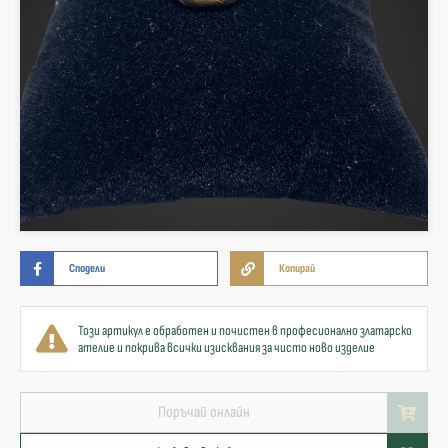
Сподели
Копирай
Този артикул е обработен и почистен в професионално златарско
ателие и покрива всички изисквания за чисто ново изделие
Поръчай онлайн