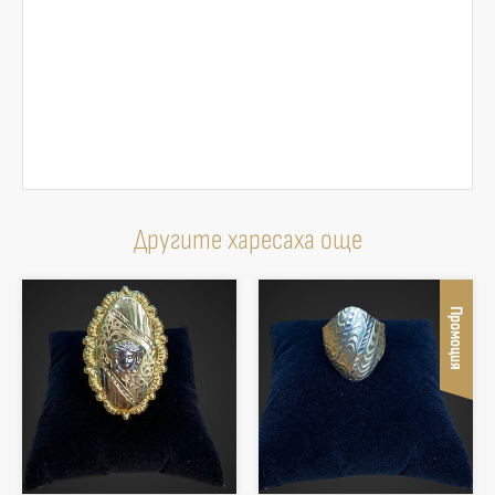
Другите харесаха още
Промоция