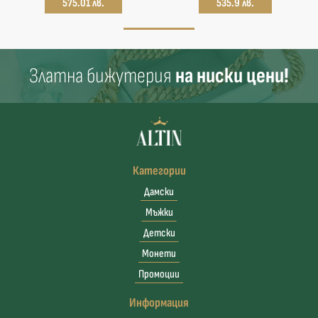
575.01 лв.
535.9 лв.
Златна бижутерия
на ниски цени!
Категории
Дамски
Мъжки
Детски
Монети
Промоции
Информация