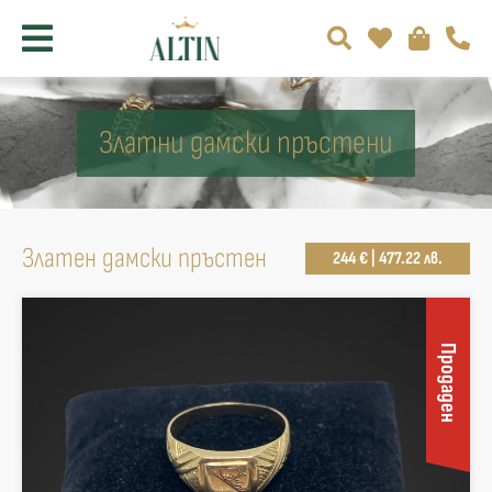
Златни дамски пръстени
Златен дамски пръстен
244 € | 477.22 лв.
Продаден