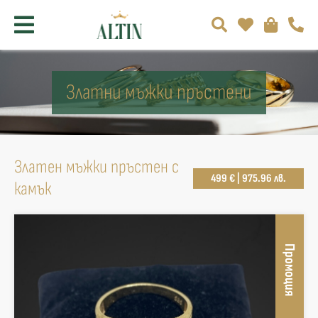
Златни мъжки пръстени
Златен мъжки пръстен с
499 € | 975.96 лв.
камък
Промоция