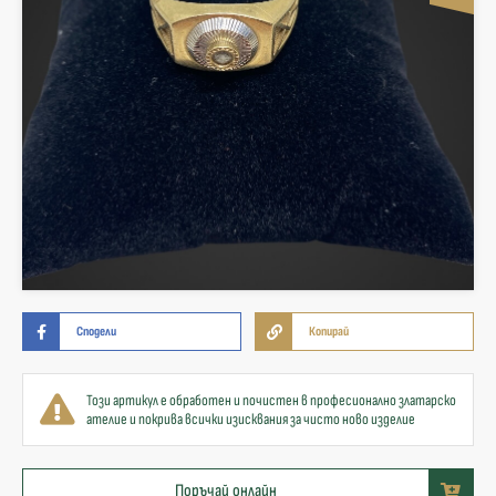
Сподели
Копирай
Този артикул е обработен и почистен в професионално златарско
ателие и покрива всички изисквания за чисто ново изделие
Поръчай онлайн