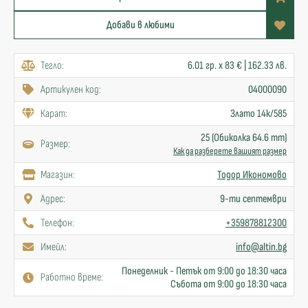
Добави в любими
Тегло:
6.01 гр. x 83 € | 162.33 лв.
Артикулен код:
04000090
Карат:
Злато 14к/585
25 (Обиколка 64.6 mm)
Размер:
Как да разберете вашият размер
Mагазин:
Тодор Икономово
Адрес:
9-ти септември
Телефон:
+359878812300
Имейл:
info@altin.bg
Понеделник - Петък от 9:00 до 18:30 часа
Работно време:
Събота от 9:00 до 18:30 часа