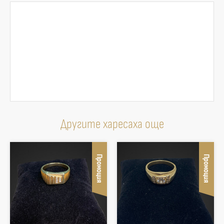
Другите харесаха още
Промоция
Промоция