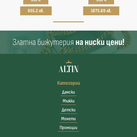
655.2 лв.
1873.69 лв.
Златна бижутерия
на ниски цени!
Категории
Дамски
Мъжки
Детски
Монети
Промоции