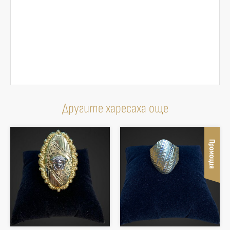
Другите харесаха още
Промоция