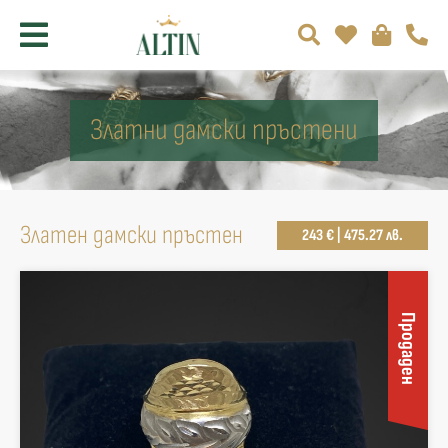
Златни дамски пръстени
Златен дамски пръстен
243 € | 475.27 лв.
Продаден