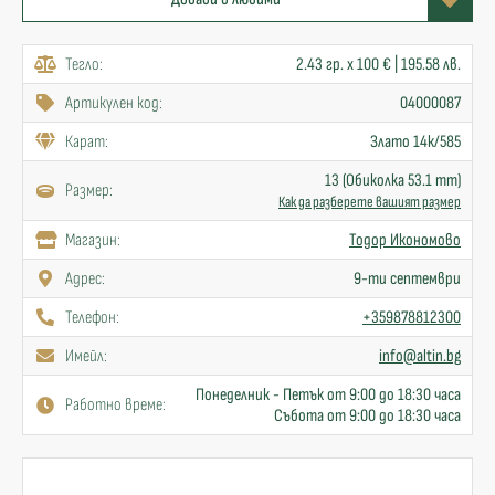
Тегло:
2.43 гр. x 100 € | 195.58 лв.
Артикулен код:
04000087
Карат:
Злато 14к/585
13 (Обиколка 53.1 mm)
Размер:
Как да разберете вашият размер
Mагазин:
Тодор Икономово
Адрес:
9-ти септември
Телефон:
+359878812300
Имейл:
info@altin.bg
Понеделник - Петък от 9:00 до 18:30 часа
Работно време:
Събота от 9:00 до 18:30 часа