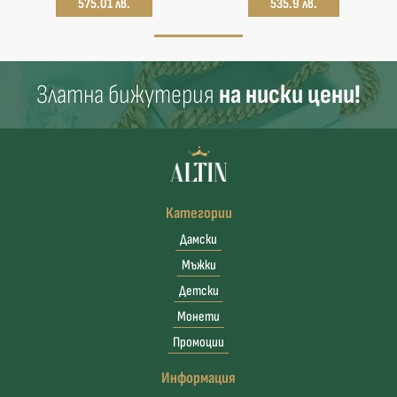
575.01 лв.
535.9 лв.
Златна бижутерия
на ниски цени!
Категории
Дамски
Мъжки
Детски
Монети
Промоции
Информация