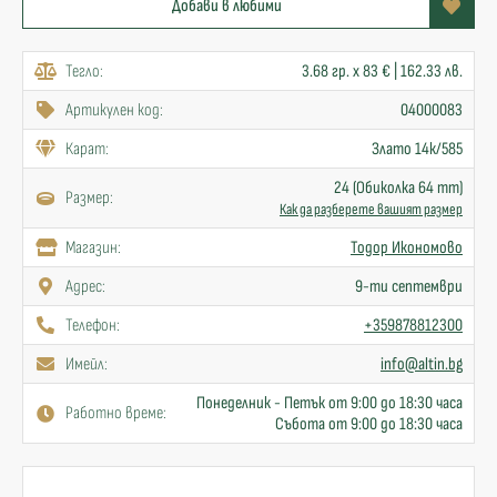
Добави в любими
Тегло:
3.68 гр. x 83 € | 162.33 лв.
Артикулен код:
04000083
Карат:
Злато 14к/585
24 (Обиколка 64 mm)
Размер:
Как да разберете вашият размер
Mагазин:
Тодор Икономово
Адрес:
9-ти септември
Телефон:
+359878812300
Имейл:
info@altin.bg
Понеделник - Петък от 9:00 до 18:30 часа
Работно време:
Събота от 9:00 до 18:30 часа