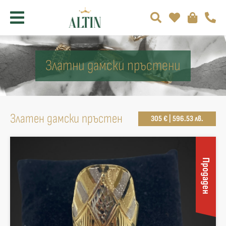
Златни дамски пръстени
Златен дамски пръстен
305 € | 596.53 лв.
Продаден