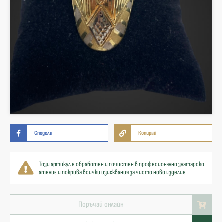
Сподели
Копирай
Този артикул е обработен и почистен в професионално златарско
ателие и покрива всички изисквания за чисто ново изделие
Поръчай онлайн