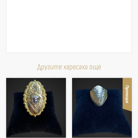
Другите харесаха още
Промоция