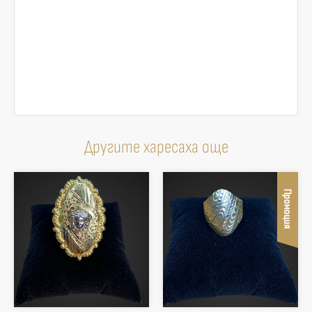
Другите харесаха още
Промоция