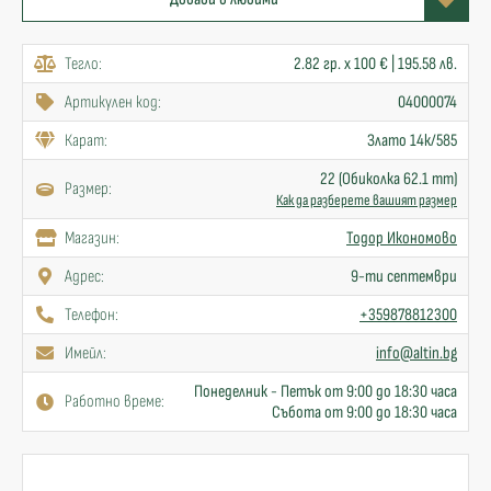
Тегло:
2.82 гр. x 100 € | 195.58 лв.
Артикулен код:
04000074
Карат:
Злато 14к/585
22 (Обиколка 62.1 mm)
Размер:
Как да разберете вашият размер
Mагазин:
Тодор Икономово
Адрес:
9-ти септември
Телефон:
+359878812300
Имейл:
info@altin.bg
Понеделник - Петък от 9:00 до 18:30 часа
Работно време:
Събота от 9:00 до 18:30 часа