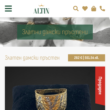
Златни дамски пръстени
Златен дамски пръстен
282 € | 551.54 лв.
Продаден