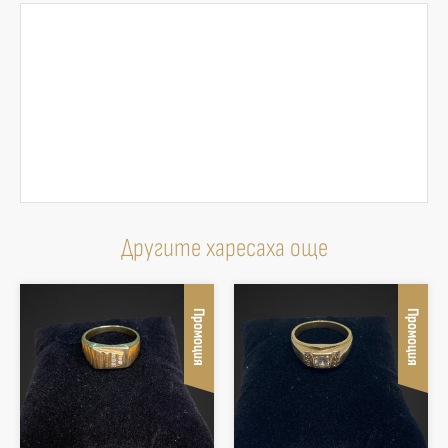
Другите харесаха още
Промоция
Промоция