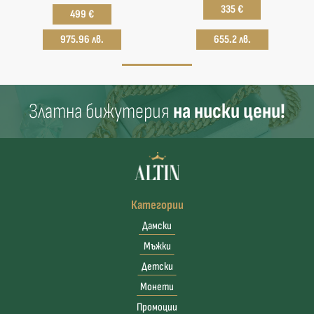
335 €
499 €
975.96 лв.
655.2 лв.
Златна бижутерия
на ниски цени!
Категории
Дамски
Мъжки
Детски
Монети
Промоции