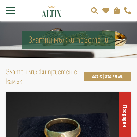
Златни мъжки пръстени
Златен мъжки пръстен с
447 € | 874.26 лв.
камък
Продаден