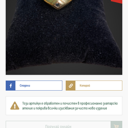
Сподели
Копирай
Този артикул е обработен и почистен в професионално златарско
ателие и покрива всички изисквания за чисто ново изделие
Поръчай онлайн