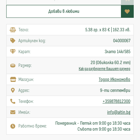
Добави в любими
Тегло:
5.38 гр. x 83 € | 162.33 лв.
Артикулен код:
04000067
Карат:
Злато 14к/585
20 (Обиколка 60.2 mm)
Размер:
Как да разберете вашият размер
Mагазин:
Тодор Икономово
Адрес:
9-ти септември
Телефон:
+359878812300
Имейл:
info@altin.bg
Понеделник - Петък от 9:00 до 18:30 часа
Работно време:
Събота от 9:00 до 18:30 часа