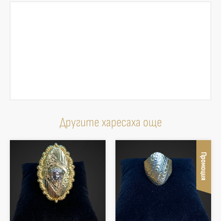
Другите харесаха още
Промоция