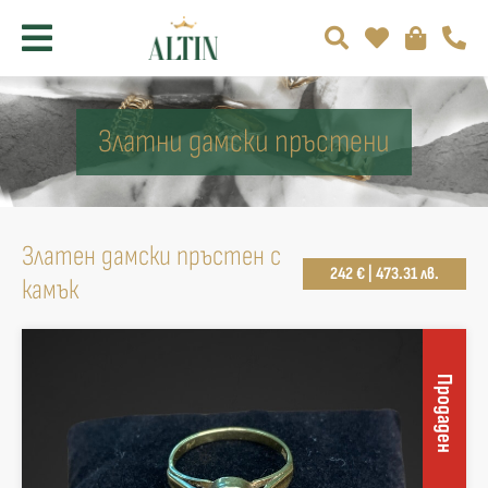
Златни дамски пръстени
Златен дамски пръстен с
242 € | 473.31 лв.
камък
Продаден