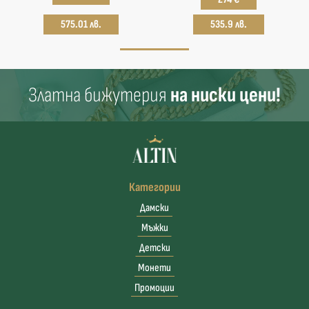
575.01 лв.
535.9 лв.
Златна бижутерия
на ниски цени!
Категории
Дамски
Мъжки
Детски
Монети
Промоции