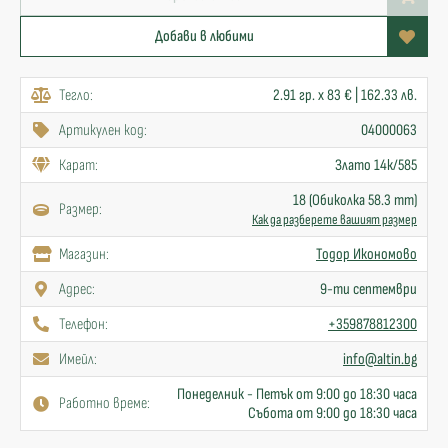
Добави в любими
Тегло:
2.91 гр. x 83 € | 162.33 лв.
Артикулен код:
04000063
Карат:
Злато 14к/585
18 (Обиколка 58.3 mm)
Размер:
Как да разберете вашият размер
Mагазин:
Тодор Икономово
Адрес:
9-ти септември
Телефон:
+359878812300
Имейл:
info@altin.bg
Понеделник - Петък от 9:00 до 18:30 часа
Работно време:
Събота от 9:00 до 18:30 часа