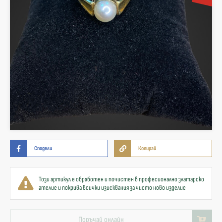
Сподели
Копирай
Този артикул е обработен и почистен в професионално златарско
ателие и покрива всички изисквания за чисто ново изделие
Поръчай онлайн