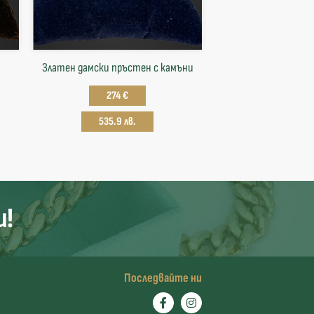
Златен дамски пръстен с камъни
274 €
535.9 лв.
и!
Последвайте ни