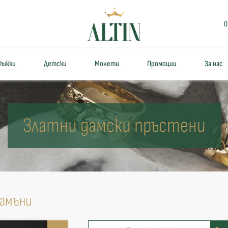
0
ъжки
Детски
Монети
Промоции
За нас
Златни дамски пръстени
камъни