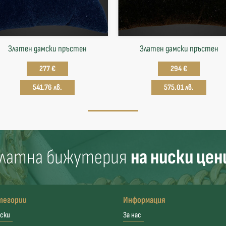
Златен дамски пръстен
Златен дамски пръстен
277 €
294 €
541.76 лв.
575.01 лв.
латна бижутерия
на ниски цен
тегории
Информация
ски
За нас