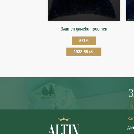
Златен дамски пръстен
531 €
1038.55 лв.
З
Ка
Дам