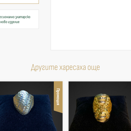
есионално златарско
 ново изделие
Другите харесаха още
Промоция