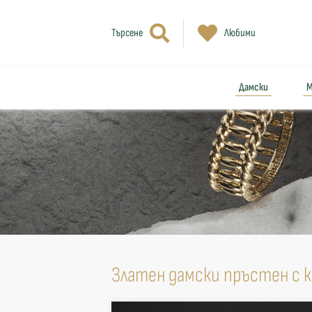
Търсене
Любими
Дамски
М
Златен дамски пръстен с 