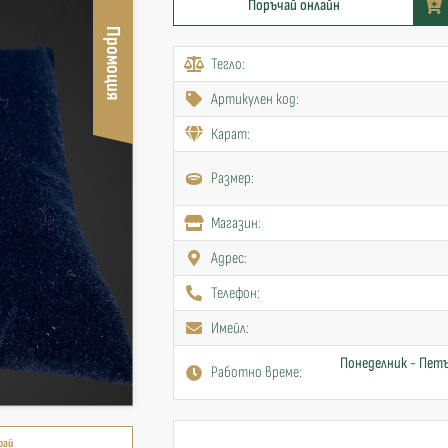
Поръчай онлайн
Промоция
Тегло:
Артикулен код:
Карат:
Размер:
Mагазин:
Адрес:
Телефон:
Имейл:
Понеделник - Петъ
Работно време:
рай