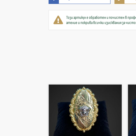
Този артикул е обработен и почистен в проф
ателие и покрива всички изисквания за чисто