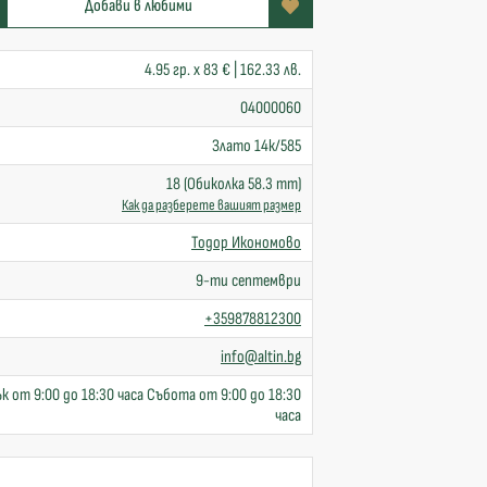
Добави в любими
4.95 гр. x 83 € | 162.33 лв.
04000060
Злато 14к/585
18 (Обиколка 58.3 mm)
Как да разберете вашият размер
Тодор Икономово
9-ти септември
+359878812300
info@altin.bg
к от 9:00 до 18:30 часа Събота от 9:00 до 18:30
часа