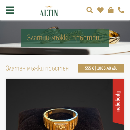
Златни мъжки пръстени
Златен мъжки пръстен
555 € | 1085.49 лв.
Продаден