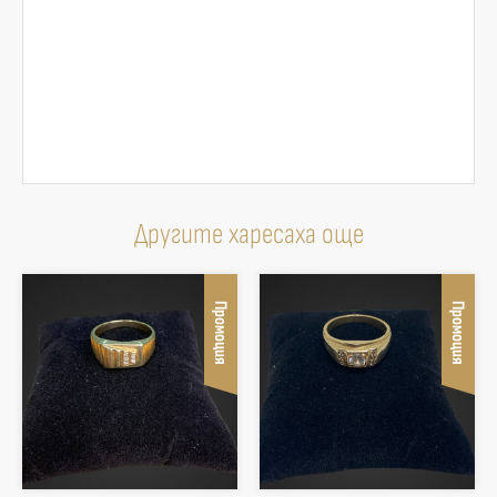
Другите харесаха още
Промоция
Промоция