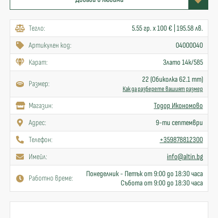
Тегло:
5.55 гр. x 100 € | 195.58 лв.
Артикулен код:
04000040
Карат:
Злато 14к/585
22 (Обиколка 62.1 mm)
Размер:
Как да разберете вашият размер
Mагазин:
Тодор Икономово
Адрес:
9-ти септември
Телефон:
+359878812300
Имейл:
info@altin.bg
Понеделник - Петък от 9:00 до 18:30 часа
Работно време:
Събота от 9:00 до 18:30 часа