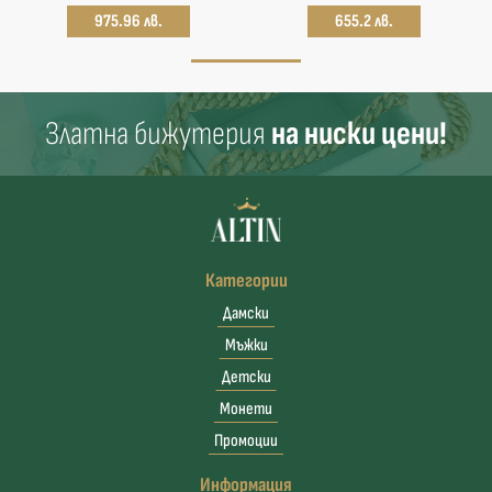
975.96 лв.
655.2 лв.
Златна бижутерия
на ниски цени!
Категории
Дамски
Мъжки
Детски
Монети
Промоции
Информация