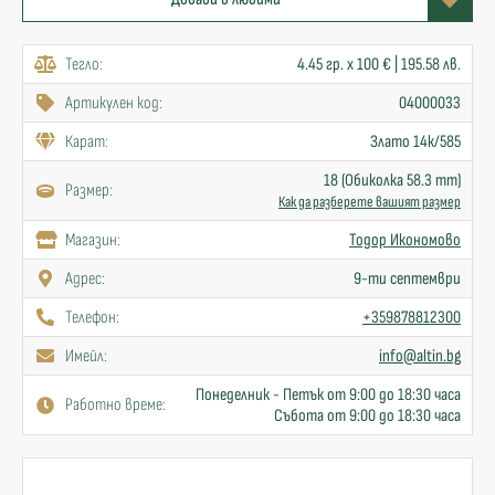
Тегло:
4.45 гр. x 100 € | 195.58 лв.
Артикулен код:
04000033
Карат:
Злато 14к/585
18 (Обиколка 58.3 mm)
Размер:
Как да разберете вашият размер
Mагазин:
Тодор Икономово
Адрес:
9-ти септември
Телефон:
+359878812300
Имейл:
info@altin.bg
Понеделник - Петък от 9:00 до 18:30 часа
Работно време:
Събота от 9:00 до 18:30 часа