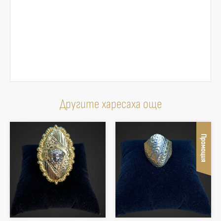
Другите харесаха още
Промоция