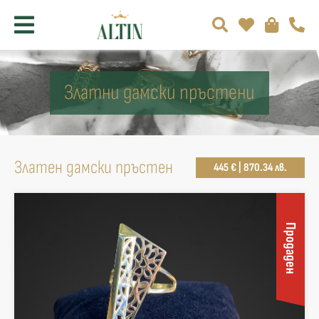
Златни дамски пръстени
Златен дамски пръстен
445 € | 870.34 лв.
Продаден