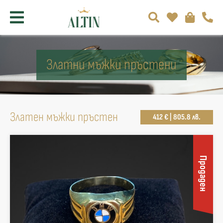
Златни мъжки пръстени
Златен мъжки пръстен
412 € | 805.8 лв.
Продаден