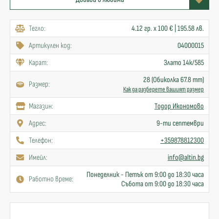
Тегло:
4.12 гр. x 100 € | 195.58 лв.
Артикулен код:
04000015
Карат:
Злато 14к/585
28 (Обиколка 67.8 mm)
Размер:
Как да разберете вашият размер
Mагазин:
Тодор Икономово
Адрес:
9-ти септември
Телефон:
+359878812300
Имейл:
info@altin.bg
Понеделник - Петък от 9:00 до 18:30 часа
Работно време:
Събота от 9:00 до 18:30 часа