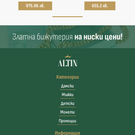
975.96 лв.
655.2 лв.
Златна бижутерия
на ниски цени!
Категории
Дамски
Мъжки
Детски
Монети
Промоции
Информация