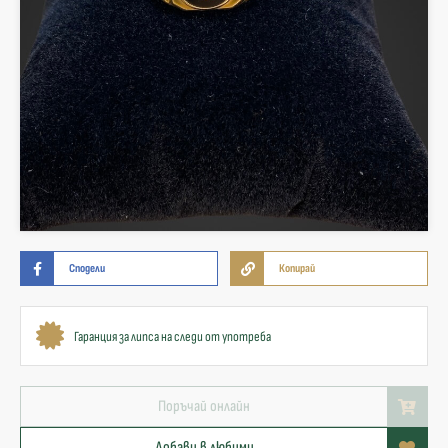
Сподели
Копирай
Гаранция за липса на следи от употреба
Поръчай онлайн
Добави в любими