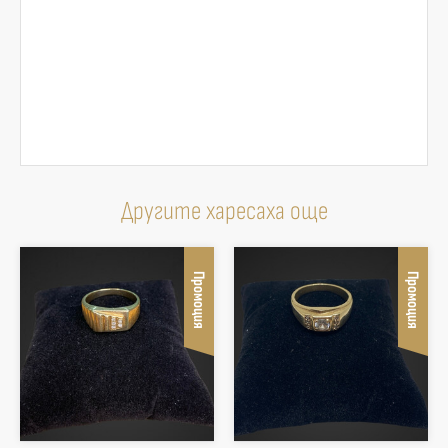
Другите харесаха още
Промоция
Промоция