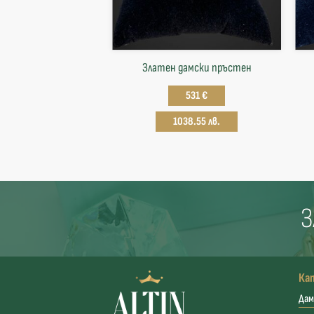
Златен дамски пръстен
531 €
1038.55 лв.
З
Ка
Дам