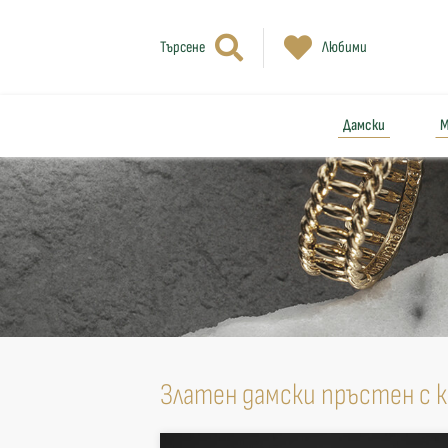
Търсене
Любими
Дамски
М
Златен дамски пръстен с 