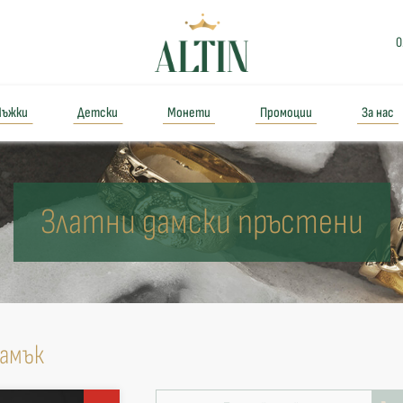
0
ъжки
Детски
Монети
Промоции
За нас
Златни дамски пръстени
камък