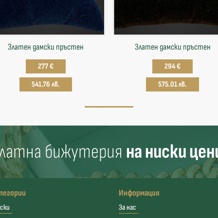
Златен дамски пръстен
Златен дамски пръстен
277 €
294 €
541.76 лв.
575.01 лв.
латна бижутерия
на ниски цен
тегории
Информация
ски
За нас