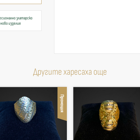
есионално златарско
 ново изделие
Другите харесаха още
Промоция