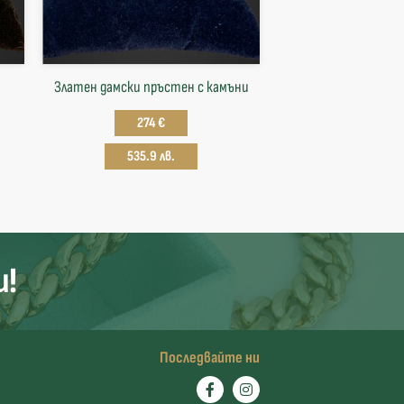
Златен дамски пръстен с камъни
274 €
535.9 лв.
и!
Последвайте ни