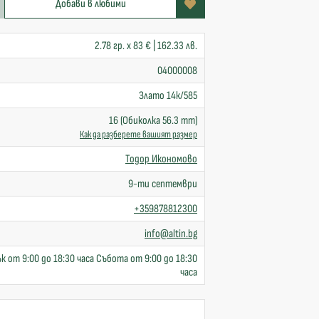
Добави в любими
2.78 гр. x 83 € | 162.33 лв.
04000008
Злато 14к/585
16 (Обиколка 56.3 mm)
Как да разберете вашият размер
Тодор Икономово
9-ти септември
+359878812300
info@altin.bg
к от 9:00 до 18:30 часа Събота от 9:00 до 18:30
часа