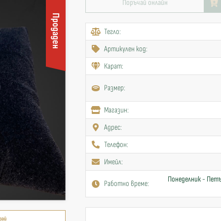
Поръчай онлайн
Продаден
Тегло:
Артикулен код:
Карат:
Размер:
Mагазин:
Адрес:
Телефон:
Имейл:
Понеделник - Петъ
Работно време:
рай