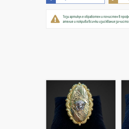
Този артикул е обработен и почистен в проф
ателие и покрива всички изисквания за чисто