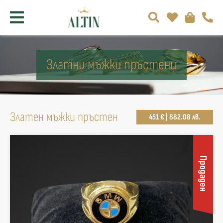
Златни мъжки пръстени
Златен мъжки пръстен
451 € | 882.08 лв.
Продаден