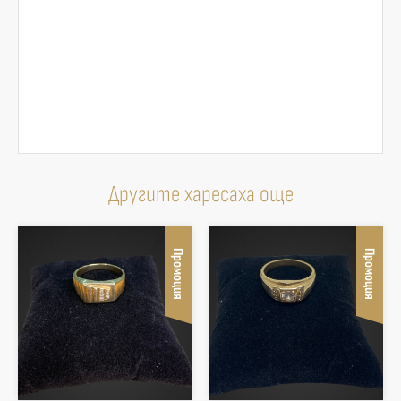
Другите харесаха още
Промоция
Промоция