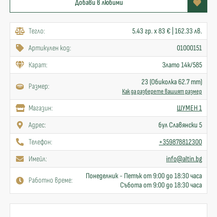
Добави в любими
Тегло:
5.43 гр. x 83 € | 162.33 лв.
Артикулен код:
01000151
Карат:
Злато 14к/585
23 (Обиколка 62.7 mm)
Размер:
Как да разберете вашият размер
Mагазин:
ШУМЕН 1
Адрес:
бул Славянски 5
Телефон:
+359878812300
Имейл:
info@altin.bg
Понеделник - Петък от 9:00 до 18:30 часа
Работно време:
Събота от 9:00 до 18:30 часа