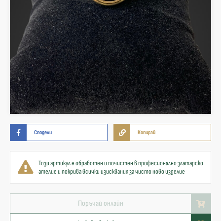
Сподели
Копирай
Този артикул е обработен и почистен в професионално златарско
ателие и покрива всички изисквания за чисто ново изделие
Поръчай онлайн