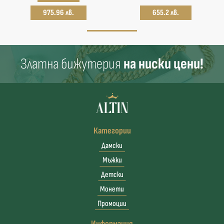
975.96 лв.
655.2 лв.
Златна бижутерия
на ниски цени!
Категории
Дамски
Мъжки
Детски
Монети
Промоции
Информация