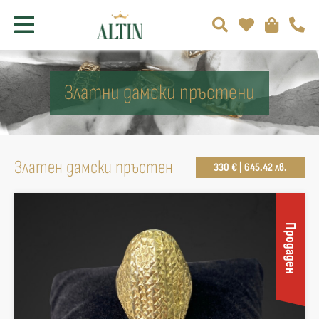
Златни дамски пръстени
Златен дамски пръстен
330 € | 645.42 лв.
Продаден