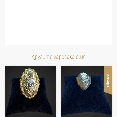
Другите харесаха още
Промоция