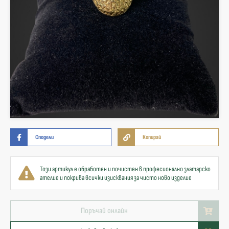
Сподели
Копирай
Този артикул е обработен и почистен в професионално златарско
ателие и покрива всички изисквания за чисто ново изделие
Поръчай онлайн