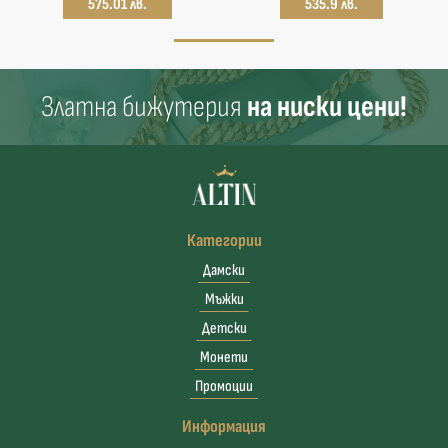
575.01 лв.
535.9 лв.
Златна бижутерия
на ниски цени!
Категории
Дамски
Мъжки
Детски
Монети
Промоции
Информация