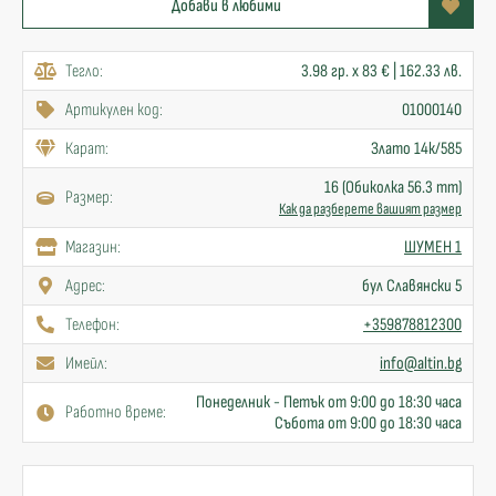
Добави в любими
Тегло:
3.98 гр. x 83 € | 162.33 лв.
Артикулен код:
01000140
Карат:
Злато 14к/585
16 (Обиколка 56.3 mm)
Размер:
Как да разберете вашият размер
Mагазин:
ШУМЕН 1
Адрес:
бул Славянски 5
Телефон:
+359878812300
Имейл:
info@altin.bg
Понеделник - Петък от 9:00 до 18:30 часа
Работно време:
Събота от 9:00 до 18:30 часа