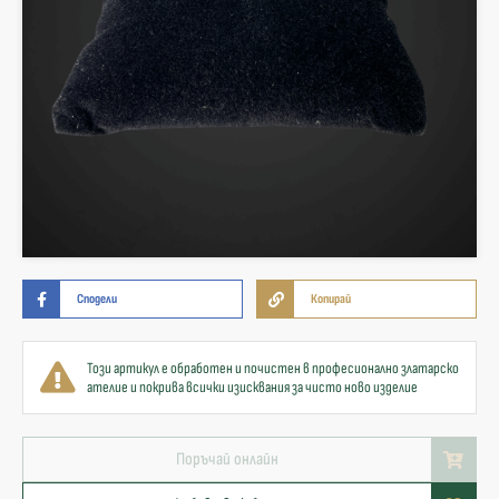
Сподели
Копирай
Този артикул е обработен и почистен в професионално златарско
ателие и покрива всички изисквания за чисто ново изделие
Поръчай онлайн