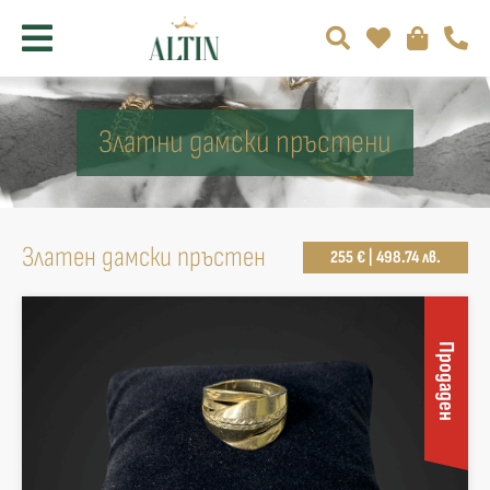
Златни дамски пръстени
Златен дамски пръстен
255 € | 498.74 лв.
Продаден