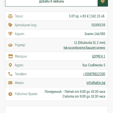
Добави в любими
Тегло:
3.07 гр. x 83 € | 162.33 лв.
Артикулен код:
01000139
Карат:
Злато 14к/585
11 (Обиколка 51.2 mm)
Размер:
Как да разберете вашият размер
Mагазин:
ШУМЕН 1
Адрес:
бул Славянски 5
Телефон:
+359878812300
Имейл:
info@altin.bg
Понеделник - Петък от 9:00 до 18:30 часа
Работно време:
Събота от 9:00 до 18:30 часа