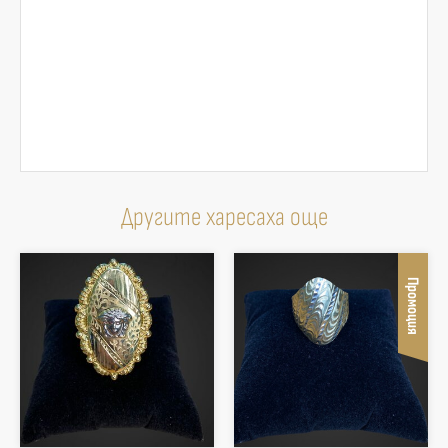
Другите харесаха още
Промоция