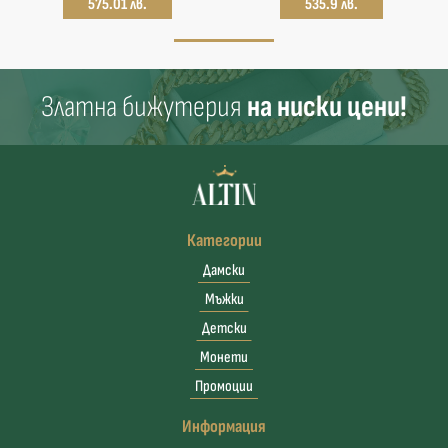
575.01 лв.
535.9 лв.
Златна бижутерия
на ниски цени!
Категории
Дамски
Мъжки
Детски
Монети
Промоции
Информация