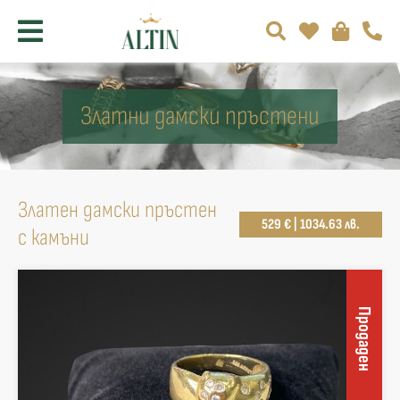
Златни дамски пръстени
Златен дамски пръстен
529 € | 1034.63 лв.
с камъни
Продаден