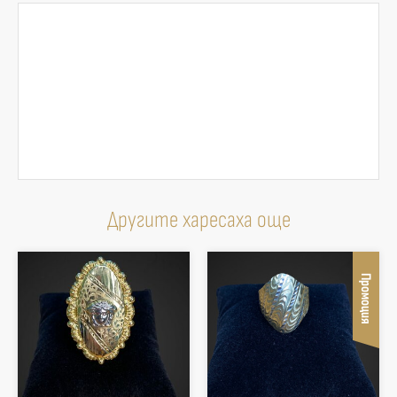
Другите харесаха още
Промоция