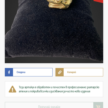
Сподели
Копирай
Този артикул е обработен и почистен в професионално златарско
ателие и покрива всички изисквания за чисто ново изделие
Поръчай онлайн