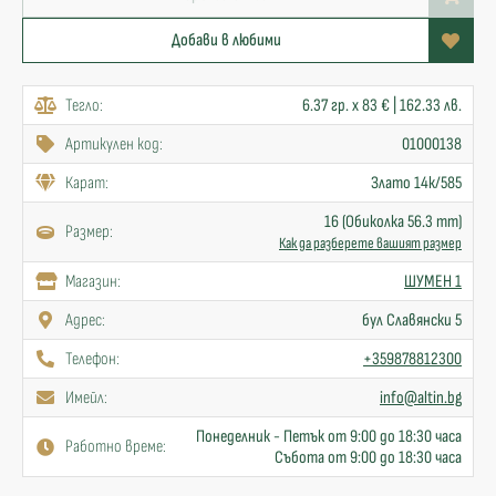
Добави в любими
Тегло:
6.37 гр. x 83 € | 162.33 лв.
Артикулен код:
01000138
Карат:
Злато 14к/585
16 (Обиколка 56.3 mm)
Размер:
Как да разберете вашият размер
Mагазин:
ШУМЕН 1
Адрес:
бул Славянски 5
Телефон:
+359878812300
Имейл:
info@altin.bg
Понеделник - Петък от 9:00 до 18:30 часа
Работно време:
Събота от 9:00 до 18:30 часа