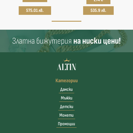
575.01 лв.
535.9 лв.
Златна бижутерия
на ниски цени!
Категории
Дамски
Мъжки
Детски
Монети
Промоции