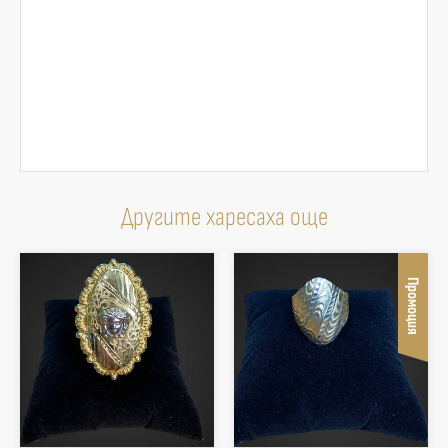
Другите харесаха още
Промоция