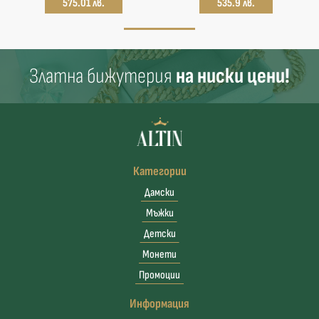
575.01 лв.
535.9 лв.
Златна бижутерия
на ниски цени!
Категории
Дамски
Мъжки
Детски
Монети
Промоции
Информация