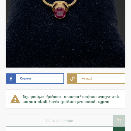
Сподели
Копирай
Този артикул е обработен и почистен в професионално златарско
ателие и покрива всички изисквания за чисто ново изделие
Поръчай онлайн