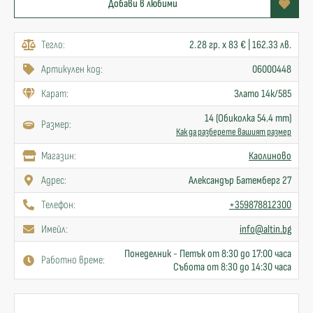
Добави в любими
Тегло:
2.28 гр. x 83 € | 162.33 лв.
Артикулен код:
06000448
Карат:
Злато 14к/585
14 (Обиколка 54.4 mm)
Размер:
Как да разберете вашият размер
Mагазин:
Каолиново
Адрес:
Александър Батемберг 27
Телефон:
+359878812300
Имейл:
info@altin.bg
Понеделник - Петък от 8:30 до 17:00 часа
Работно време:
Събота от 8:30 до 14:30 часа