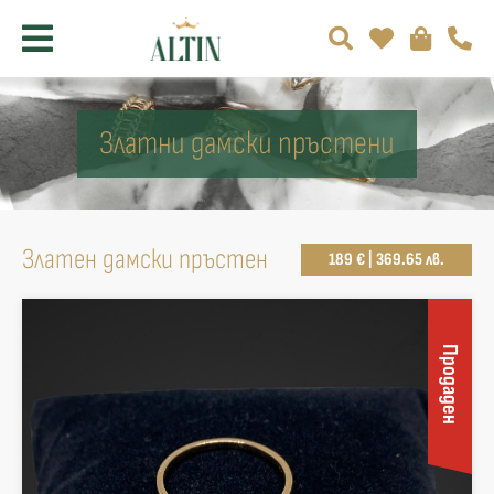
Златни дамски пръстени
Златен дамски пръстен
189 € | 369.65 лв.
Продаден