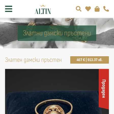
Златни дамски пръстени
Златен дамски пръстен
467 € | 913.37 лв.
Продаден