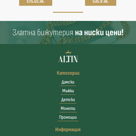
575.01 лв.
535.9 лв.
Златна бижутерия
на ниски цени!
Категории
Дамски
Мъжки
Детски
Монети
Промоции
Информация