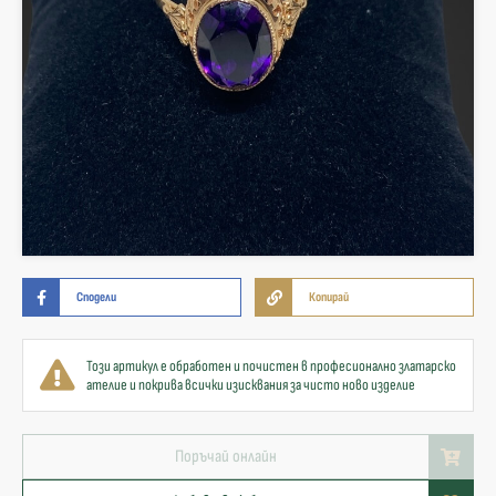
Сподели
Копирай
Този артикул е обработен и почистен в професионално златарско
ателие и покрива всички изисквания за чисто ново изделие
Поръчай онлайн