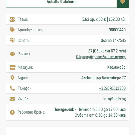
Добави в любими
Тегло:
5.63 гр. x 83 € | 162.33 лв.
Артикулен код:
06000440
Карат:
Злато 14к/585
27 (Обиколка 67.2 mm)
Размер:
Как да разберете вашият размер
Mагазин:
Каолиново
Адрес:
Александър Батемберг 27
Телефон:
+359878812300
Имейл:
info@altin.bg
Понеделник - Петък от 8:30 до 17:00 часа
Работно време:
Събота от 8:30 до 14:30 часа