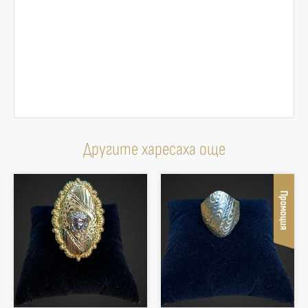
Другите харесаха още
Промоция