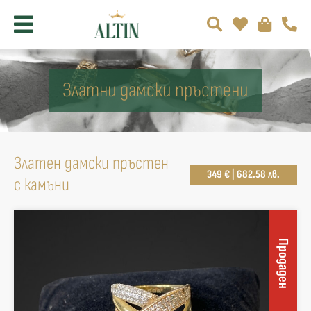
Златни дамски пръстени
Златен дамски пръстен
349 € | 682.58 лв.
с камъни
Продаден