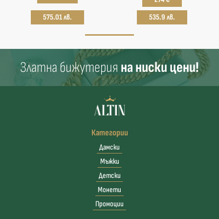
575.01 лв.
535.9 лв.
Златна бижутерия
на ниски цени!
Категории
Дамски
Мъжки
Детски
Монети
Промоции