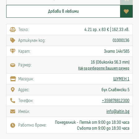
Добави в любими
Тегло:
4.21 гр. x 83 € | 162.33 лв.
Артикулен код:
01000136
Карат:
Злато 14к/585
16 (Обиколка 56.3 mm)
Размер:
Как да разберете вашият размер
Mагазин:
ШУМЕН 1
Адрес:
бул Славянски 5
Телефон:
+359878812300
Имейл:
info@altin.bg
Понеделник - Петък от 9:00 до 18:30 часа
Работно време:
Събота от 9:00 до 18:30 часа