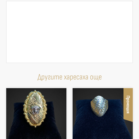
Другите харесаха още
Промоция