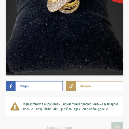
Сподели
Копирай
Този артикул е обработен и почистен в професионално златарско
ателие и покрива всички изисквания за чисто ново изделие
Поръчай онлайн