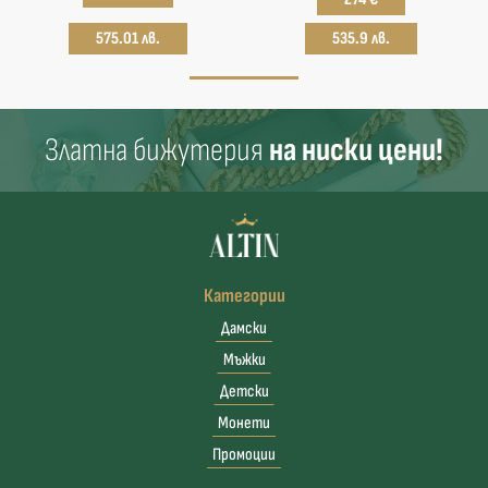
575.01 лв.
535.9 лв.
Златна бижутерия
на ниски цени!
Категории
Дамски
Мъжки
Детски
Монети
Промоции