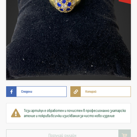
Сподели
Копирай
Този артикул е обработен и почистен в професионално златарско
ателие и покрива всички изисквания за чисто ново изделие
Поръчай онлайн