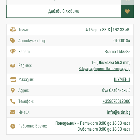
Добави в любими
Тегло:
4.15 гр. x 83 € | 162.33 лв.
Артикулен код:
01000134
Карат:
Злато 14к/585
16 (Обиколка 56.3 mm)
Размер:
Как да разберете вашият размер
Mагазин:
ШУМЕН 1
Адрес:
бул Славянски 5
Телефон:
+359878812300
Имейл:
info@altin.bg
Понеделник - Петък от 9:00 до 18:30 часа
Работно време:
Събота от 9:00 до 18:30 часа