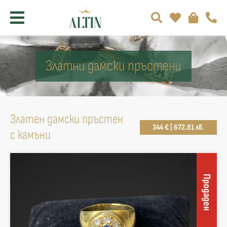
Златни дамски пръстени
Златен дамски пръстен
344 € | 672.81 лв.
с камъни
Продаден