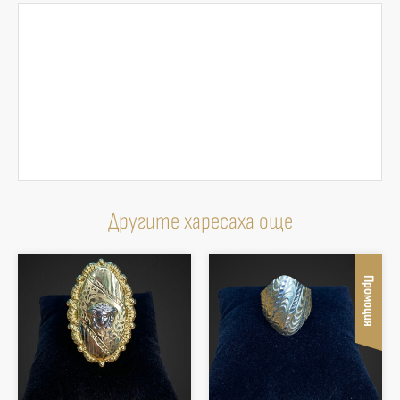
Другите харесаха още
Промоция