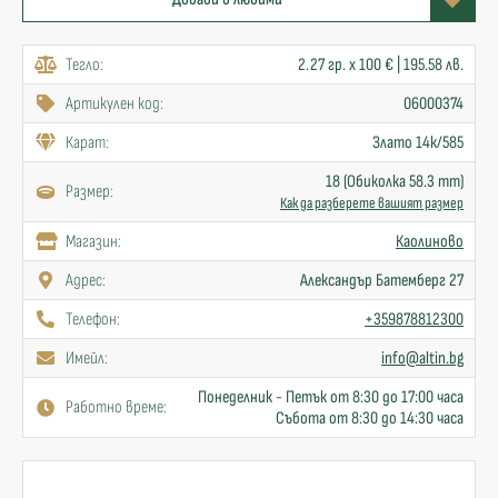
Тегло:
2.27 гр. x 100 € | 195.58 лв.
Артикулен код:
06000374
Карат:
Злато 14к/585
18 (Обиколка 58.3 mm)
Размер:
Как да разберете вашият размер
Mагазин:
Каолиново
Адрес:
Александър Батемберг 27
Телефон:
+359878812300
Имейл:
info@altin.bg
Понеделник - Петък от 8:30 до 17:00 часа
Работно време:
Събота от 8:30 до 14:30 часа