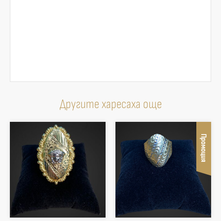
Другите харесаха още
Промоция