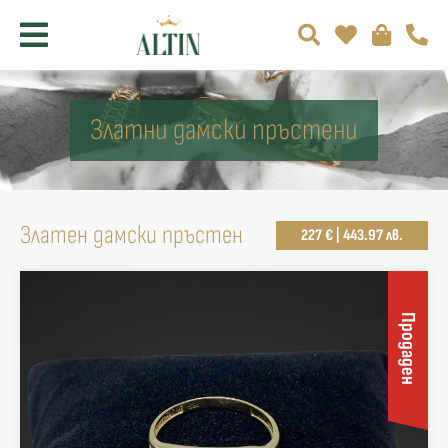
Златни дамски пръстени
Златен дамски пръстен
227 € | 443.97 лв.
Продаден