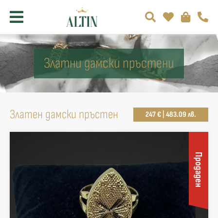
Златни дамски пръстени
Златен дамски пръстен
247 € | 483.09 лв.
Продаден