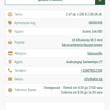
Тегло:
2.47 гр. x 100 € | 195.58 лв.
Артикулен код:
06000368
Карат:
Злато 14к/585
18 (Обиколка 58.3 mm)
Размер:
Как да разберете вашият размер
Mагазин:
Каолиново
Адрес:
Александър Батемберг 27
Телефон:
+359878812300
Имейл:
info@altin.bg
Понеделник - Петък от 8:30 до 17:00 часа
Работно време:
Събота от 8:30 до 14:30 часа