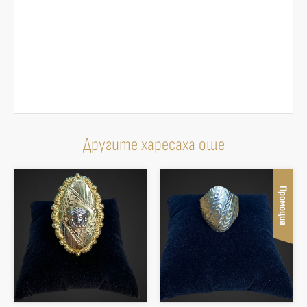
Другите харесаха още
Промоция