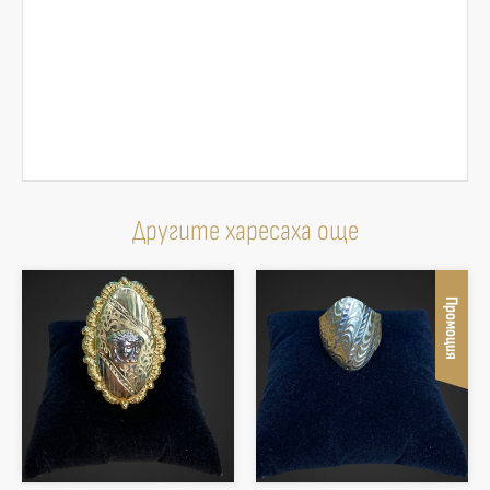
Другите харесаха още
Промоция