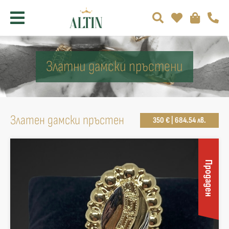
Златни дамски пръстени
Златен дамски пръстен
350 € | 684.54 лв.
Продаден