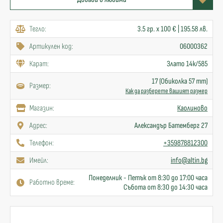
Тегло:
3.5 гр. x 100 € | 195.58 лв.
Артикулен код:
06000362
Карат:
Злато 14к/585
17 (Обиколка 57 mm)
Размер:
Как да разберете вашият размер
Mагазин:
Каолиново
Адрес:
Александър Батемберг 27
Телефон:
+359878812300
Имейл:
info@altin.bg
Понеделник - Петък от 8:30 до 17:00 часа
Работно време:
Събота от 8:30 до 14:30 часа