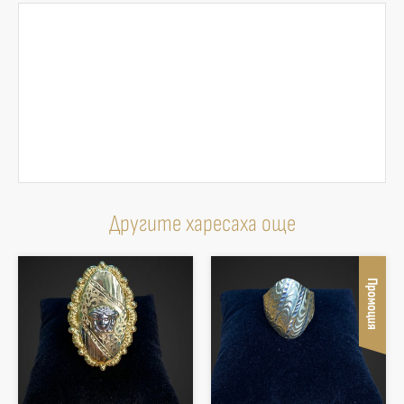
Другите харесаха още
Промоция