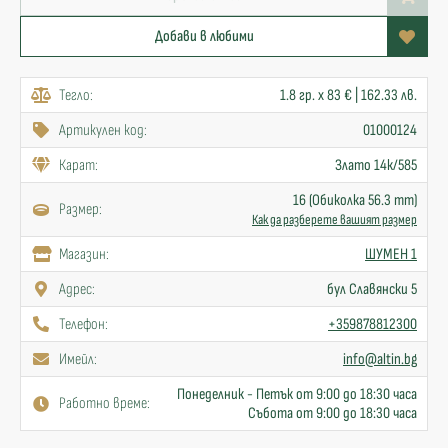
Добави в любими
Тегло:
1.8 гр. x 83 € | 162.33 лв.
Артикулен код:
01000124
Карат:
Злато 14к/585
16 (Обиколка 56.3 mm)
Размер:
Как да разберете вашият размер
Mагазин:
ШУМЕН 1
Адрес:
бул Славянски 5
Телефон:
+359878812300
Имейл:
info@altin.bg
Понеделник - Петък от 9:00 до 18:30 часа
Работно време:
Събота от 9:00 до 18:30 часа