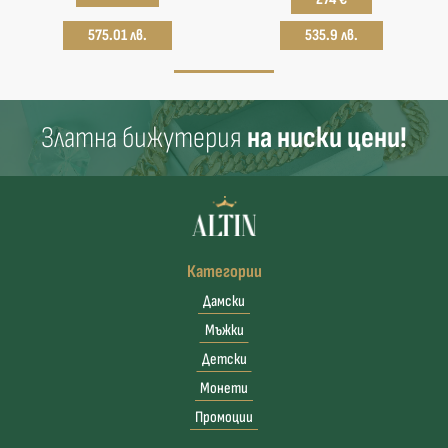
575.01 лв.
535.9 лв.
Златна бижутерия
на ниски цени!
Категории
Дамски
Мъжки
Детски
Монети
Промоции