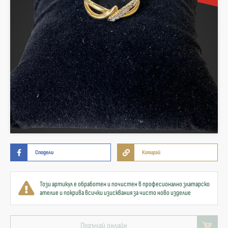
Сподели
Копирай
Този артикул е обработен и почистен в професионално златарско
ателие и покрива всички изисквания за чисто ново изделие
Поръчай онлайн