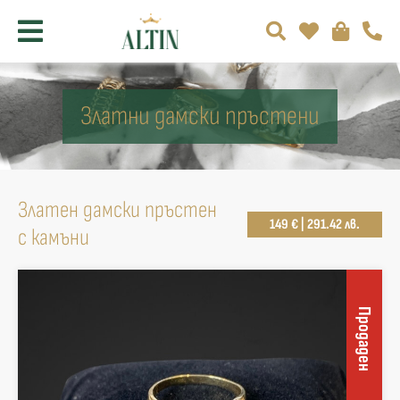
Златни дамски пръстени
Златен дамски пръстен
149 € | 291.42 лв.
с камъни
Продаден