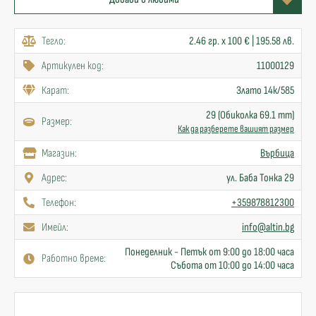
Тегло:
2.46 гр. x 100 € | 195.58 лв.
Артикулен код:
11000129
Карат:
Злато 14к/585
29 (Обиколка 69.1 mm)
Размер:
Как да разберете вашият размер
Mагазин:
Върбица
Адрес:
ул. Баба Тонка 29
Телефон:
+359878812300
Имейл:
info@altin.bg
Понеделник - Петък от 9:00 до 18:00 часа
Работно време:
Събота от 10:00 до 14:00 часа