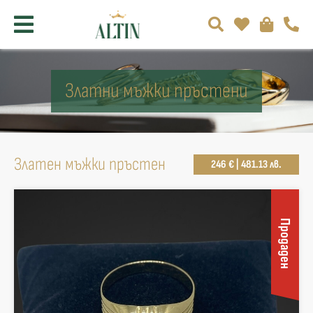
Златни мъжки пръстени
Златен мъжки пръстен
246 € | 481.13 лв.
Продаден