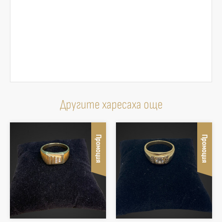
Другите харесаха още
Промоция
Промоция