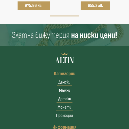
975.96 лв.
655.2 лв.
Златна бижутерия
на ниски цени!
Категории
Дамски
Мъжки
Детски
Монети
Промоции
Информация