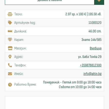
Тегло:
2.97 гр. x 100 € | 195.58 лв.
Артикулен код:
11000120
Дължина:
46.00 cm.
Карат:
Злато 14к/585
Mагазин:
Върбица
Адрес:
ул. Баба Тонка 29
Телефон:
+359878812300
Имейл:
info@altin.bg
Понеделник - Петък от 9:00 до 18:00 часа
Работно време:
Събота от 10:00 до 14:00 часа