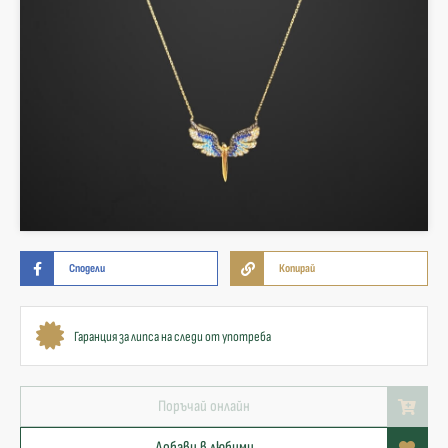
Сподели
Копирай
Гаранция за липса на следи от употреба
Поръчай онлайн
Добави в любими