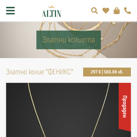
Златни колиета
Златнo колие "ФЕНИКС"
297 € | 580.88 лв.
Продаден