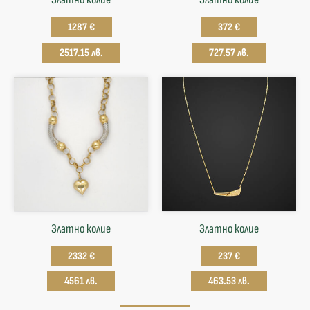
1287 €
372 €
2517.15 лв.
727.57 лв.
Златно колие
Златнo колие
2332 €
237 €
4561 лв.
463.53 лв.