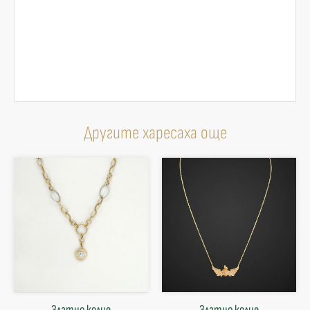
Другите харесаха още
Златно колие
Златнo колие