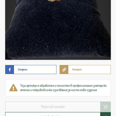
Сподели
Копирай
Този артикул е обработен и почистен в професионално златарско
ателие и покрива всички изисквания за чисто ново изделие
Поръчай онлайн