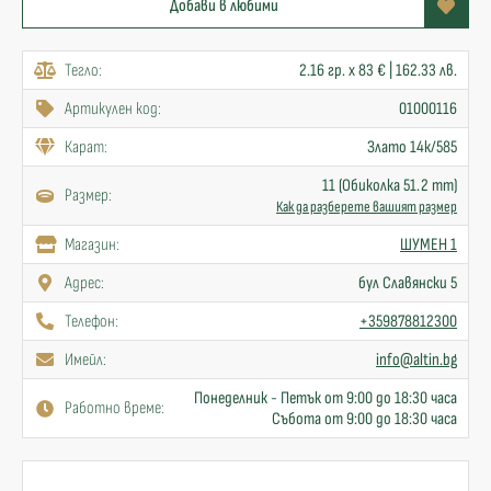
Добави в любими
Тегло:
2.16 гр. x 83 € | 162.33 лв.
Артикулен код:
01000116
Карат:
Злато 14к/585
11 (Обиколка 51.2 mm)
Размер:
Как да разберете вашият размер
Mагазин:
ШУМЕН 1
Адрес:
бул Славянски 5
Телефон:
+359878812300
Имейл:
info@altin.bg
Понеделник - Петък от 9:00 до 18:30 часа
Работно време:
Събота от 9:00 до 18:30 часа