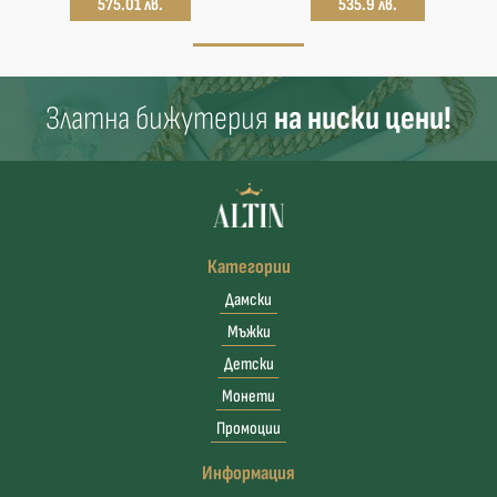
575.01 лв.
535.9 лв.
Златна бижутерия
на ниски цени!
Категории
Дамски
Мъжки
Детски
Монети
Промоции
Информация