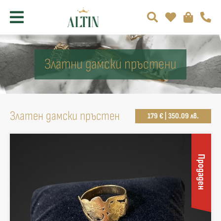
Златни дамски пръстени
Златен дамски пръстен
179 € | 350.09 лв.
Продаден