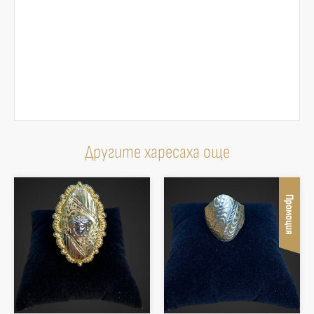
Другите харесаха още
Промоция