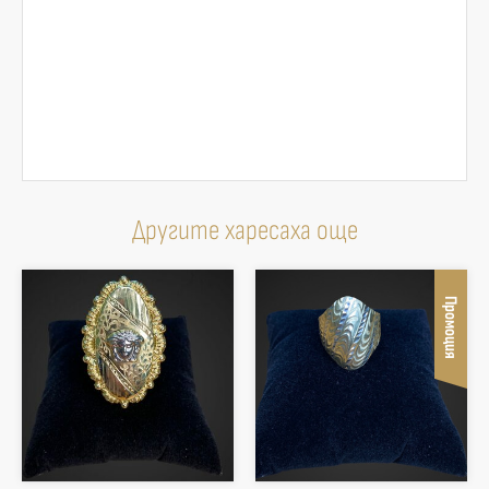
Другите харесаха още
Промоция