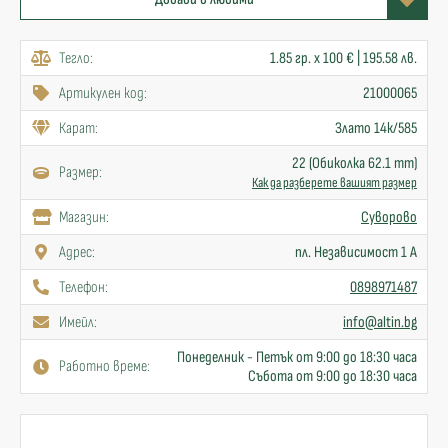
Тегло:
1.85 гр. x 100 € | 195.58 лв.
Артикулен код:
21000065
Карат:
Злато 14к/585
22 (Обиколка 62.1 mm)
Размер:
Как да разберете вашият размер
Mагазин:
Суворово
Адрес:
пл. Независимост 1 А
Телефон:
0898971487
Имейл:
info@altin.bg
Понеделник - Петък от 9:00 до 18:30 часа
Работно време:
Събота от 9:00 до 18:30 часа