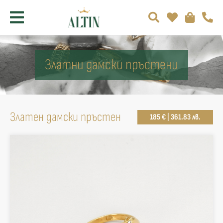
Златни дамски пръстени
Златен дамски пръстен
185 € | 361.83 лв.