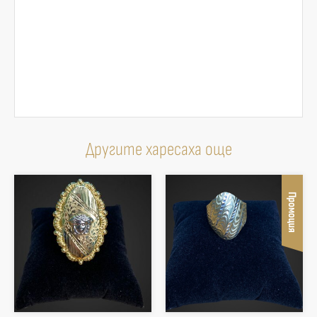
Другите харесаха още
Промоция