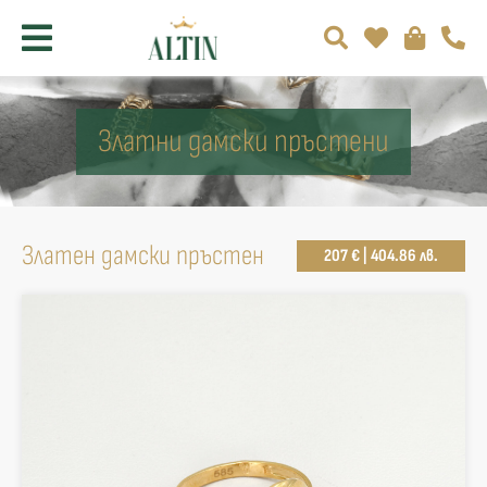
Златни дамски пръстени
Златен дамски пръстен
207 € | 404.86 лв.