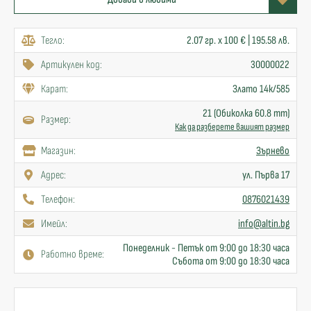
Тегло:
2.07 гр. x 100 € | 195.58 лв.
Артикулен код:
30000022
Карат:
Злато 14к/585
21 (Обиколка 60.8 mm)
Размер:
Как да разберете вашият размер
Mагазин:
Зърнево
Адрес:
ул. Първа 17
Телефон:
0876021439
Имейл:
info@altin.bg
Понеделник - Петък от 9:00 до 18:30 часа
Работно време:
Събота от 9:00 до 18:30 часа