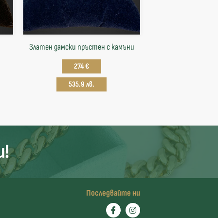
Златен дамски пръстен с камъни
274 €
535.9 лв.
и!
Последвайте ни