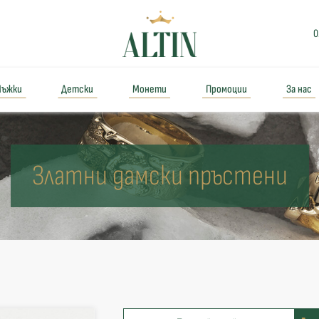
0
ъжки
Детски
Монети
Промоции
За нас
Златни дамски пръстени