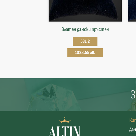
Златен дамски пръстен
531 €
1038.55 лв.
З
Ка
Дам