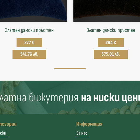
Златен дамски пръстен
Златен дамски пръстен
277 €
294 €
541.76 лв.
575.01 лв.
латна бижутерия
на ниски цен
тегории
Информация
ски
За нас