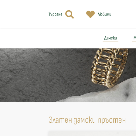
Търсене
Любими
Дамски
М
Златен дамски пръстен