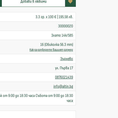
Добави в любими
3.3 гр. x 100 € | 195.58 лв.
30000020
Злато 14к/585
16 (Обиколка 56.3 mm)
Как да разберете вашият размер
Зърнево
ул. Първа 17
0876021439
info@altin.bg
к от 9:00 до 18:30 часа Събота от 9:00 до 18:30
часа