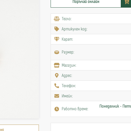
Поръчай онлайн
Тегло:
Артикулен код:
Карат:
Размер:
Mагазин:
Адрес:
Телефон:
Имейл:
Понеделник - Петъ
Работно време:
рай