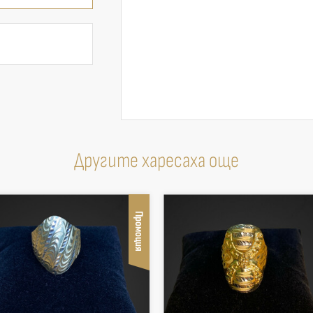
Другите харесаха още
Промоция