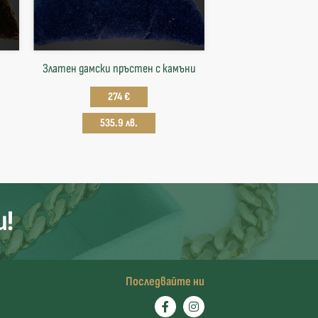
Златен дамски пръстен с камъни
274 €
535.9 лв.
и!
Последвайте ни