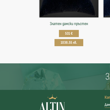
Златен дамски пръстен
531 €
1038.55 лв.
З
Ка
Дам