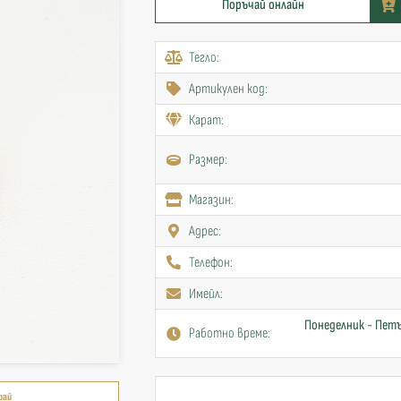
Поръчай онлайн
Тегло:
Артикулен код:
Карат:
Размер:
Mагазин:
Адрес:
Телефон:
Имейл:
Понеделник - Петъ
Работно време:
рай