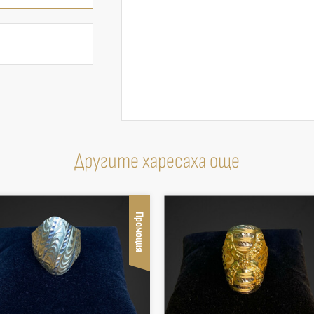
Другите харесаха още
Промоция