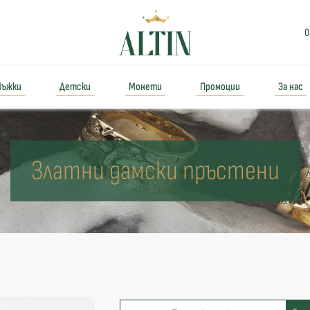
0
ъжки
Детски
Монети
Промоции
За нас
Златни дамски пръстени