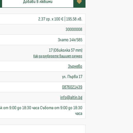
Добави в любими
2.37 гр. x 100 € | 195.58 лв.
30000008
Злато 14к/585
17 (Обиколка 57 mm)
Как да разберете вашият размер
Зърнево
ул. Първа 17
0876021439
info@altin.bg
к от 9:00 до 18:30 часа Събота от 9:00 до 18:30
часа