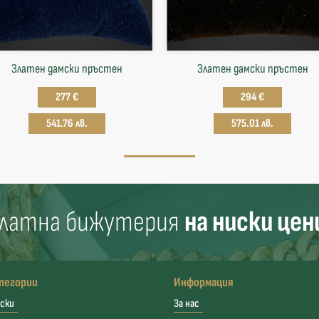
Златен дамски пръстен
Златен дамски пръстен
277 €
294 €
541.76 лв.
575.01 лв.
латна бижутерия
на ниски цен
тегории
Информация
ски
За нас