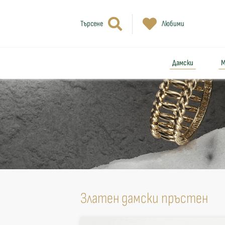
Търсене
Любими
Дамски
М
Златен дамски пръстен