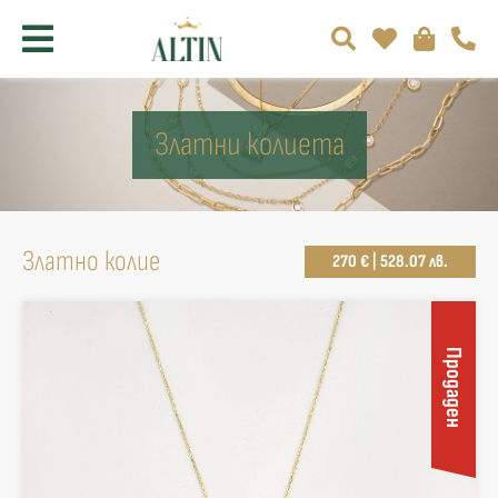
Златни колиета
Златно колие
270 € | 528.07 лв.
Продаден