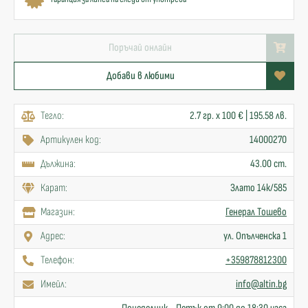
Поръчай онлайн
Добави в любими
Тегло:
2.7 гр. x 100 € | 195.58 лв.
Артикулен код:
14000270
Дължина:
43.00 cm.
Карат:
Злато 14к/585
Mагазин:
Генерал Тошево
Адрес:
ул. Опълченска 1
Телефон:
+359878812300
Имейл:
info@altin.bg