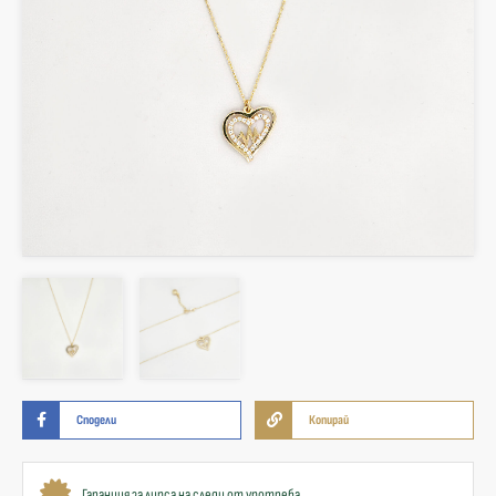
Сподели
Копирай
Гаранция за липса на следи от употреба