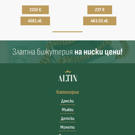
2332 €
237 €
4561 лв.
463.53 лв.
Златна бижутерия
на ниски цени!
Категории
Дамски
Мъжки
Детски
Монети