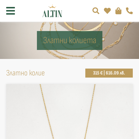
Златни колиета
Златно колие
315 € | 616.09 лв.