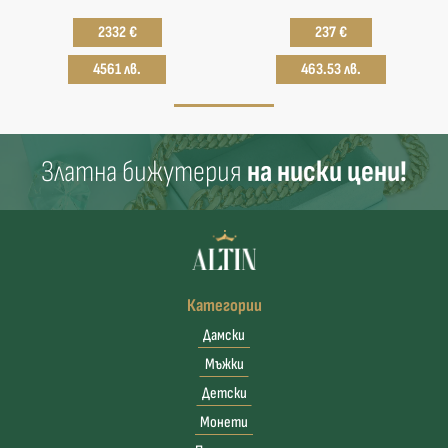
2332 €
237 €
4561 лв.
463.53 лв.
Златна бижутерия
на ниски цени!
Категории
Дамски
Мъжки
Детски
Монети