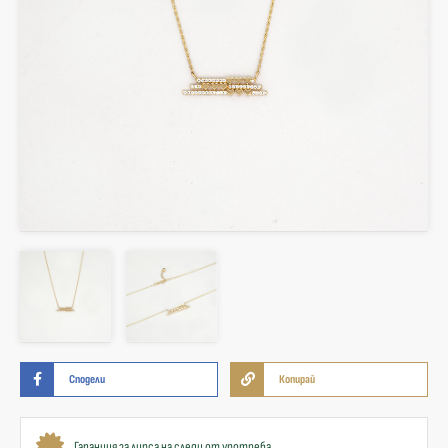
Сподели
Копирай
Гаранция за липса на следи от употреба