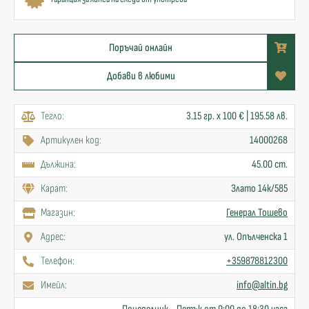
Поръчай онлайн
Добави в любими
Тегло:
3.15 гр. x 100 € | 195.58 лв.
Артикулен код:
14000268
Дължина:
45.00 cm.
Карат:
Злато 14к/585
Mагазин:
Генерал Тошево
Адрес:
ул. Опълченска 1
Телефон:
+359878812300
Имейл:
info@altin.bg