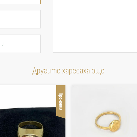
ен)
Другите харесаха още
Промоция