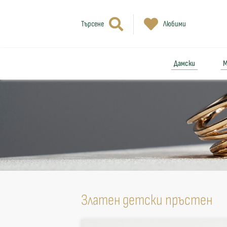
Търсене
Любими
Дамски
М
Златен детски пръстен