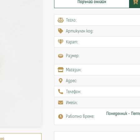
Поръчай онлайн
Тегло:
Артикулен код:
Карат:
Размер:
Mагазин:
Адрес:
Телефон:
Имейл:
Понеделник - Петъ
Работно време:
рай