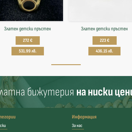
Златен детски пръстен
Златен детски пръстен
272 €
223 €
531.99 лв.
436.15 лв.
латна бижутерия
на ниски цен
тегории
Информация
ски
За нас