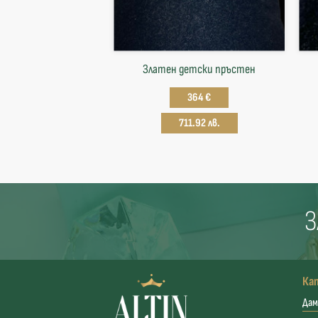
Златен детски пръстен
364 €
711.92 лв.
З
Ка
Дам