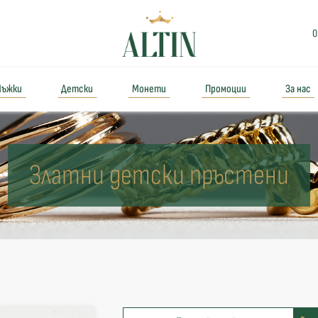
0
ъжки
Детски
Монети
Промоции
За нас
Златни детски пръстени