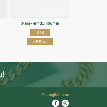
Златен детски пръстен
184 €
359.87 лв.
и!
Последвайте ни