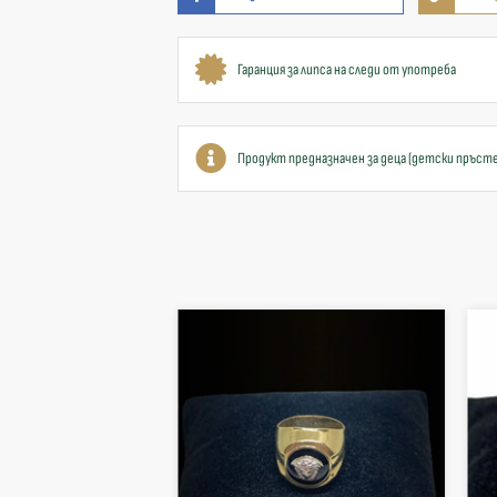
Гаранция за липса на следи от употреба
Продукт предназначен за деца (детски пръст