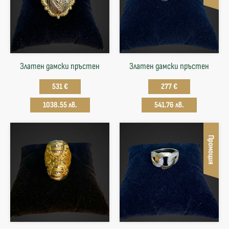
Златен дамски пръстен
Златен дамски пръстен
531 €
277 €
1038.55 лв.
541.76 лв.
Промоция