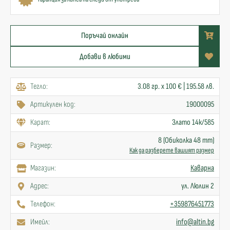
Поръчай онлайн
Добави в любими
Тегло:
3.08 гр. x 100 € | 195.58 лв.
Артикулен код:
19000095
Карат:
Злато 14к/585
8 (Обиколка 48 mm)
Размер:
Как да разберете вашият размер
Mагазин:
Каварна
Адрес:
ул. Люлин 2
Телефон:
+359876451773
Имейл:
info@altin.bg