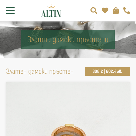
Златни дамски пръстени
Златен дамски пръстен
308 € | 602.4 лв.