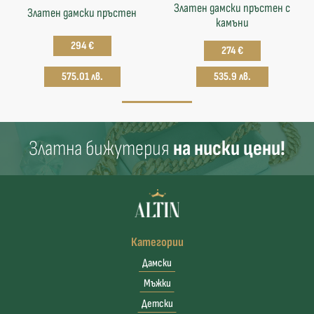
Златен дамски пръстен с
Златен дамски пръстен
камъни
294 €
274 €
575.01 лв.
535.9 лв.
Златна бижутерия
на ниски цени!
Категории
Дамски
Мъжки
Детски