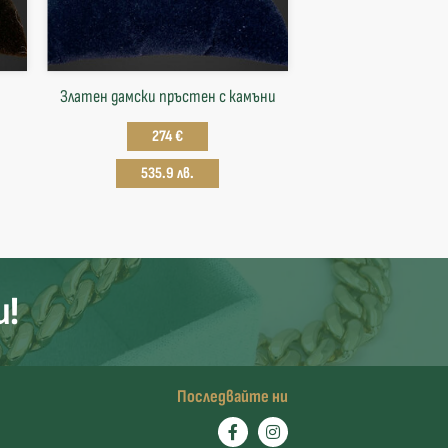
Златен дамски пръстен с камъни
274 €
535.9 лв.
и!
Последвайте ни