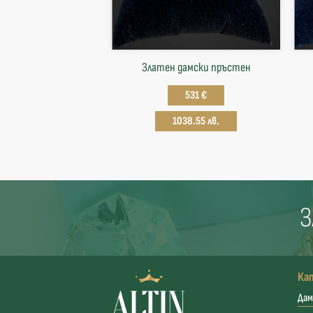
Златен дамски пръстен
531 €
1038.55 лв.
З
Ка
Дам