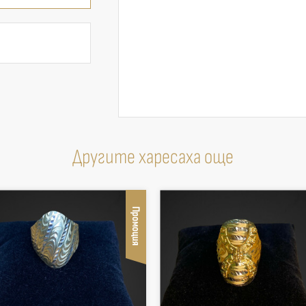
Другите харесаха още
Промоция