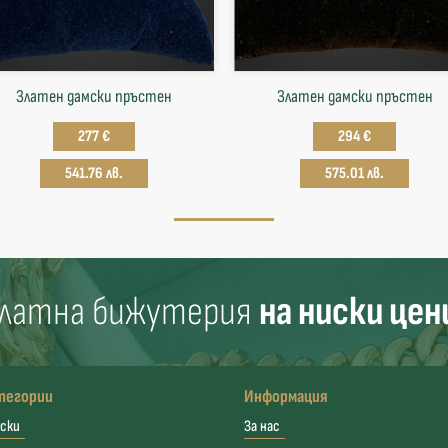
Златен дамски пръстен
Златен дамски пръстен
277 €
294 €
541.76 лв.
575.01 лв.
латна бижутерия
на ниски цен
тегории
Информация
ски
За нас