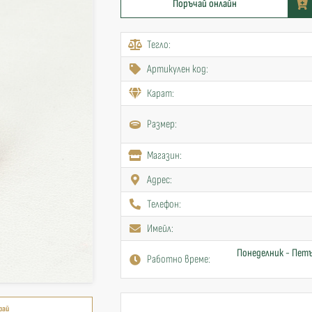
Поръчай онлайн
Тегло:
Артикулен код:
Карат:
Размер:
Mагазин:
Адрес:
Телефон:
Имейл:
Понеделник - Петъ
Работно време:
рай