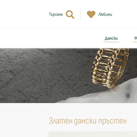
Търсене
Любими
Дамски
М
Златен дамски пръстен