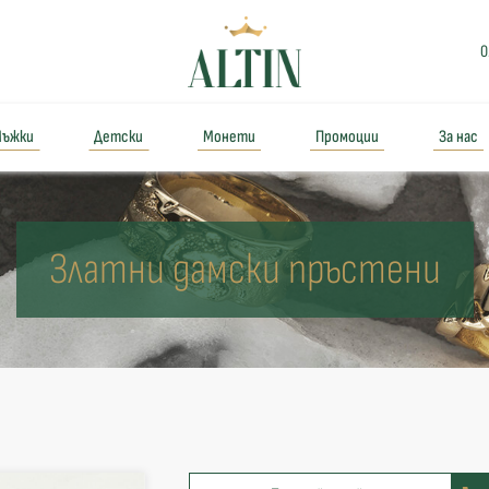
0
ъжки
Детски
Монети
Промоции
За нас
Златни дамски пръстени