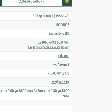
Добави в любими
3.77 гр. x 100 € | 195.58 лв.
19000092
Злато 14к/585
19 (Обиколка 58.9 mm)
Как да разберете вашият размер
Каварна
ул. Люлин 2
+359876451773
info@altin.bg
к от 9:00 до 18:00 часа Събота от 9:30 до 13:00
часа