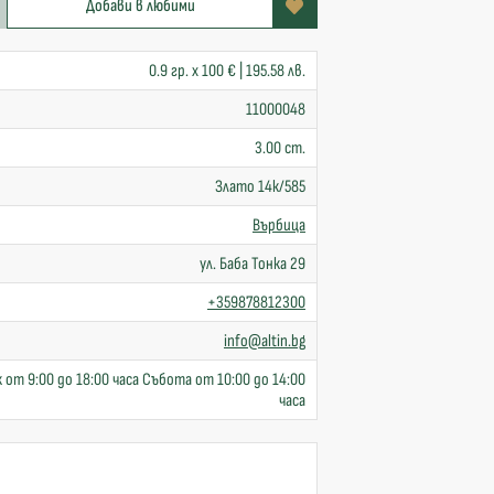
Добави в любими
0.9 гр. x 100 € | 195.58 лв.
11000048
3.00 cm.
Злато 14к/585
Върбица
ул. Баба Тонка 29
+359878812300
info@altin.bg
 от 9:00 до 18:00 часа Събота от 10:00 до 14:00
часа