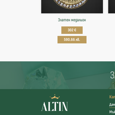
Златен медальон
302 €
590.66 лв.
З
Ка
Дам
Мъ