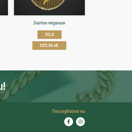
Златен медальон
701 €
1371.04 лв.
и!
Последвайте ни