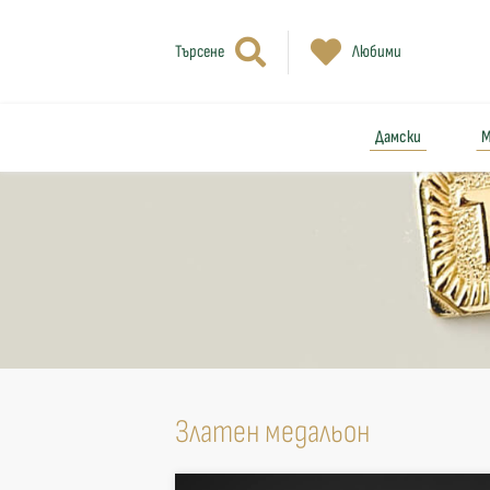
Търсене
Любими
Дамски
М
Златен медальон