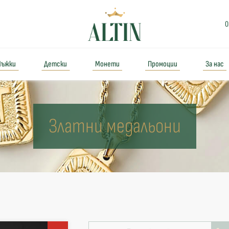
0
ъжки
Детски
Монети
Промоции
За нас
Златни медальони