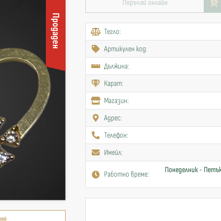
Поръчай онлайн
Продаден
Тегло:
Артикулен код:
Дължина:
Карат:
Mагазин:
Адрес:
Телефон:
Имейл:
Понеделник - Петък
Работно време:
рай