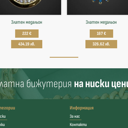
Златен медальон
Златен медальон
222 €
167 €
434.19 лв.
326.62 лв.
латна бижутерия
на ниски цен
тегории
Информация
ски
За нас
жки
Контакти