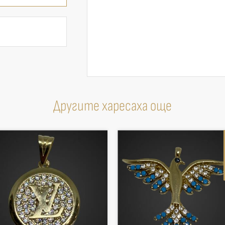
Другите харесаха още