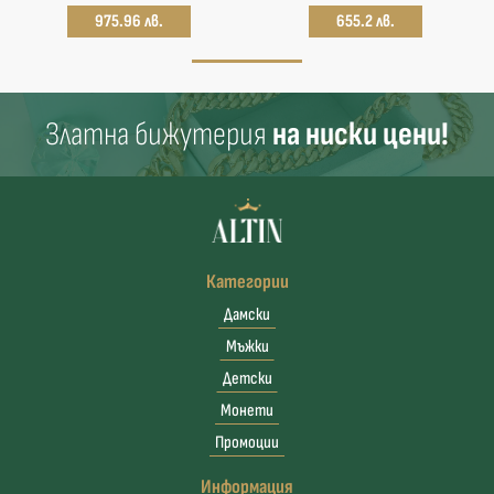
975.96 лв.
655.2 лв.
Златна бижутерия
на ниски цени!
Категории
Дамски
Мъжки
Детски
Монети
Промоции
Информация