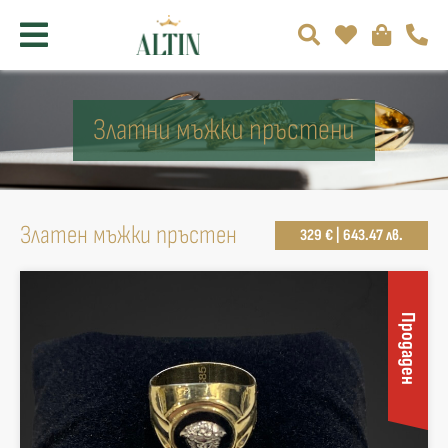
Златни мъжки пръстени
Златен мъжки пръстен
329 € | 643.47 лв.
Продаден