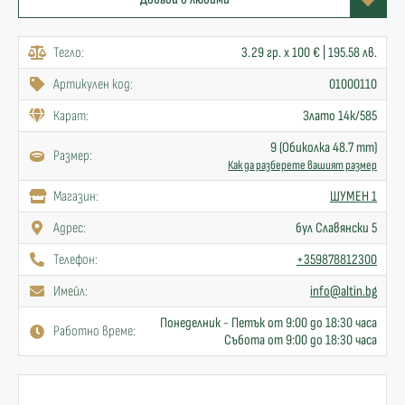
Тегло:
3.29 гр. x 100 € | 195.58 лв.
Артикулен код:
01000110
Карат:
Злато 14к/585
9 (Обиколка 48.7 mm)
Размер:
Как да разберете вашият размер
Mагазин:
ШУМЕН 1
Адрес:
бул Славянски 5
Телефон:
+359878812300
Имейл:
info@altin.bg
Понеделник - Петък от 9:00 до 18:30 часа
Работно време:
Събота от 9:00 до 18:30 часа