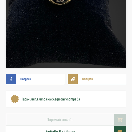
Сподели
Копирай
Гаранция за липса на следи от употреба
Поръчай онлайн
Добави в любими