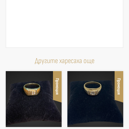
Другите харесаха още
Промоция
Промоция