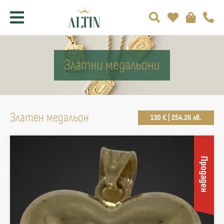
Златни медальони
Златен медальон
130 € | 254.26 лв.
Продаден