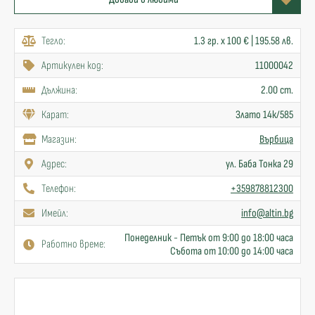
Тегло:
1.3 гр. x 100 € | 195.58 лв.
Артикулен код:
11000042
Дължина:
2.00 cm.
Карат:
Злато 14к/585
Mагазин:
Върбица
Адрес:
ул. Баба Тонка 29
Телефон:
+359878812300
Имейл:
info@altin.bg
Понеделник - Петък от 9:00 до 18:00 часа
Работно време:
Събота от 10:00 до 14:00 часа