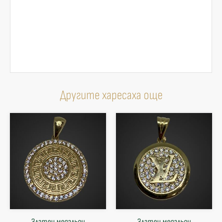
Другите харесаха още
Златен медальон
Златен медальон