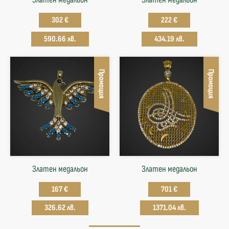
302 €
222 €
590.66 лв.
434.19 лв.
Промоция
Промоция
Златен медальон
Златен медальон
167 €
701 €
326.62 лв.
1371.04 лв.